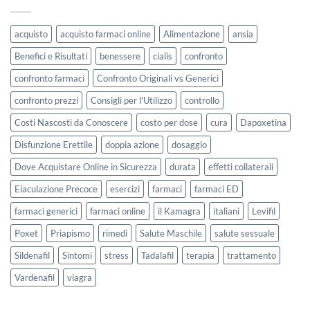
acquisto
acquisto farmaci online
Alimentazione
ansia
Benefici e Risultati
benessere
cialis
confronto
confronto farmaci
Confronto Originali vs Generici
confronto prezzi
Consigli per l'Utilizzo
controllo
Costi Nascosti da Conoscere
costo per dose
cura
Dapoxetina
Disfunzione Erettile
doppia azione
dosaggio
Dove Acquistare Online in Sicurezza
durata
effetti collaterali
Eiaculazione Precoce
esercizi
farmaci
farmaci ED
farmaci generici
farmaci online
il Kamagra
italiani
Levifil
Poxet
Priapismo
rimedi
Salute Maschile
salute sessuale
Sildenafil
Sintomi
stress
Tadalafil
terapia
trattamento
Vardenafil
viagra