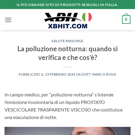
Salta
IL PIÙ GRANDE SITO DI PRODOTTI SESSUALI IN ITALIA.
ai
contenuti
0
SALUTE MASCHILE
La polluzione notturna: quando si
verifica e che cos’è?
PUBBLICATO IL
23 FEBBRAIO 2024
DA
DOTT. MARCO ROSSI
In campo medico, per “polluzione notturna” s’intende
l’emissione involontaria di un liquido PROSTATO
VESCICOLARE TRASPARENTE VISCOSO che costituisce
una eiaculazione di notte.