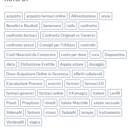
acquisto
acquisto farmaci online
Alimentazione
ansia
Benefici e Risultati
benessere
cialis
confronto
confronto farmaci
Confronto Originali vs Generici
confronto prezzi
Consigli per l'Utilizzo
controllo
Costi Nascosti da Conoscere
costo per dose
cura
Dapoxetina
dieta
Disfunzione Erettile
doppia azione
dosaggio
Dove Acquistare Online in Sicurezza
effetti collaterali
Eiaculazione Precoce
esercizi
farmaci
farmaci ED
farmaci generici
farmaci online
il Kamagra
italiani
Levifil
Poxet
Priapismo
rimedi
Salute Maschile
salute sessuale
Sildenafil
Sintomi
stress
Tadalafil
terapia
trattamento
Vardenafil
viagra