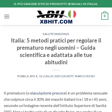
Salta
IL PIÙ GRANDE SITO DI PRODOTTI SESSUALI IN ITALIA.
ai
contenuti
0
SALUTE MASCHILE
Italia: 5 metodi pratici per regolare il
prematuro negli uomini – Guida
scientifica e adattata alle tue
abitudini
PUBBLICATO IL
12 LUGLIO 2025
DA
DOTT. MARCO ROSSI
Il prematuro (o
eiaculazione precoce
) è un problema sessuale
che colpisce circa il 30% dei maschi italiani tra i 18 e i 45 anni,
secondo un’indagine recente dell’Istituto Superiore di Sanità
(ISS). Non si tratta solo di un disagio fisico, ma anche di un