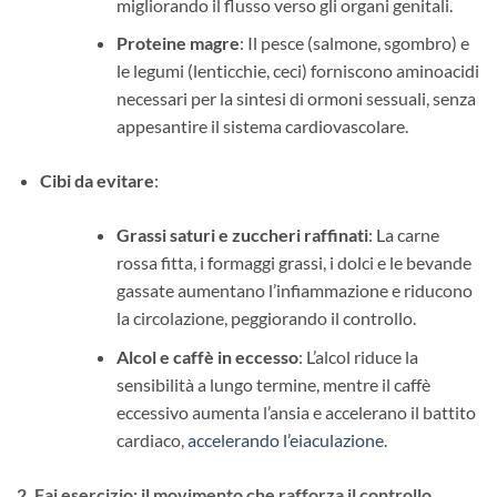
migliorando il flusso verso gli organi genitali.
Proteine magre
: Il pesce (salmone, sgombro) e
le legumi (lenticchie, ceci) forniscono aminoacidi
necessari per la sintesi di ormoni sessuali, senza
appesantire il sistema cardiovascolare.
Cibi da evitare
:
Grassi saturi e zuccheri raffinati
: La carne
rossa fitta, i formaggi grassi, i dolci e le bevande
gassate aumentano l’infiammazione e riducono
la circolazione, peggiorando il controllo.
Alcol e caffè in eccesso
: L’alcol riduce la
sensibilità a lungo termine, mentre il caffè
eccessivo aumenta l’ansia e accelerano il battito
cardiaco,
accelerando l’eiaculazione
.
2. ​
Fai esercizio: il movimento che rafforza il controllo