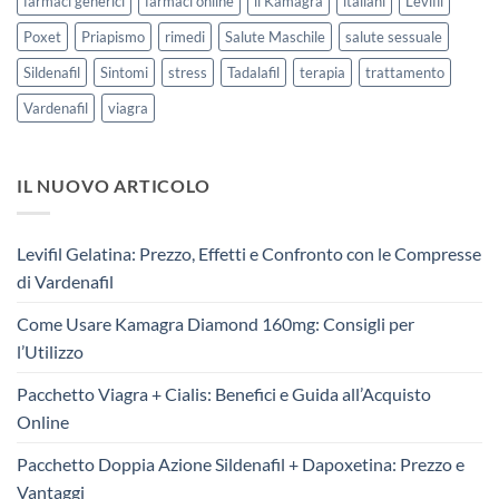
farmaci generici
farmaci online
il Kamagra
italiani
Levifil
Poxet
Priapismo
rimedi
Salute Maschile
salute sessuale
Sildenafil
Sintomi
stress
Tadalafil
terapia
trattamento
Vardenafil
viagra
IL NUOVO ARTICOLO
Levifil Gelatina: Prezzo, Effetti e Confronto con le Compresse
di Vardenafil
Come Usare Kamagra Diamond 160mg: Consigli per
l’Utilizzo
Pacchetto Viagra + Cialis: Benefici e Guida all’Acquisto
Online
Pacchetto Doppia Azione Sildenafil + Dapoxetina: Prezzo e
Vantaggi