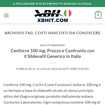
Salta
IL PIÙ GRANDE SITO DI PRODOTTI SESSUALI IN ITALIA.
ai
contenuti
0
ARCHIVIO TAG:
COSTI NASCOSTI DA CONOSCERE
SALUTE MASCHILE
Cenforce 100 mg: Prezzo e Confronto con
il Sildenafil Generico in Italia
PUBBLICATO IL
31 LUGLIO 2026
DA
DOTT. MARCO ROSSI
Cenforce 100 mg: Cos’è e Come Funziona Cenforce 100 mg è
un farmaco a base di sildenafil citrato, lo stesso principio
attivo del Viagra originale, prodotto dall’azienda indiana
Centurion Laboratories. Ogni compressa contiene 100 mg di