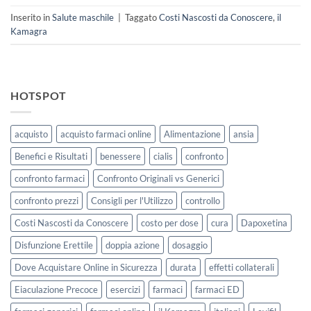
Inserito in
Salute maschile
|
Taggato
Costi Nascosti da Conoscere
,
il
Kamagra
HOTSPOT
acquisto
acquisto farmaci online
Alimentazione
ansia
Benefici e Risultati
benessere
cialis
confronto
confronto farmaci
Confronto Originali vs Generici
confronto prezzi
Consigli per l'Utilizzo
controllo
Costi Nascosti da Conoscere
costo per dose
cura
Dapoxetina
Disfunzione Erettile
doppia azione
dosaggio
Dove Acquistare Online in Sicurezza
durata
effetti collaterali
Eiaculazione Precoce
esercizi
farmaci
farmaci ED