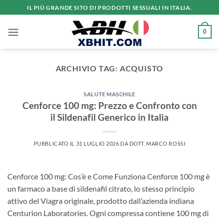
Salta
IL PIÙ GRANDE SITO DI PRODOTTI SESSUALI IN ITALIA.
ai
contenuti
0
ARCHIVIO TAG:
ACQUISTO
SALUTE MASCHILE
Cenforce 100 mg: Prezzo e Confronto con
il Sildenafil Generico in Italia
PUBBLICATO IL
31 LUGLIO 2026
DA
DOTT. MARCO ROSSI
Cenforce 100 mg: Cos’è e Come Funziona Cenforce 100 mg è
un farmaco a base di sildenafil citrato, lo stesso principio
attivo del Viagra originale, prodotto dall’azienda indiana
Centurion Laboratories. Ogni compressa contiene 100 mg di