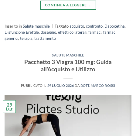
CONTINUA A LEGGERE
→
Inserito in
Salute maschile
|
Taggato
acquisto
,
confronto
,
Dapoxetina
,
Disfunzione Erettile
,
dosaggio
,
effetti collaterali
,
farmaci
,
farmaci
generici
,
terapia
,
trattamento
SALUTE MASCHILE
Pacchetto 3 Viagra 100 mg: Guida
all’Acquisto e Utilizzo
PUBBLICATO IL
29 LUGLIO 2026
DA
DOTT. MARCO ROSSI
29
Lug