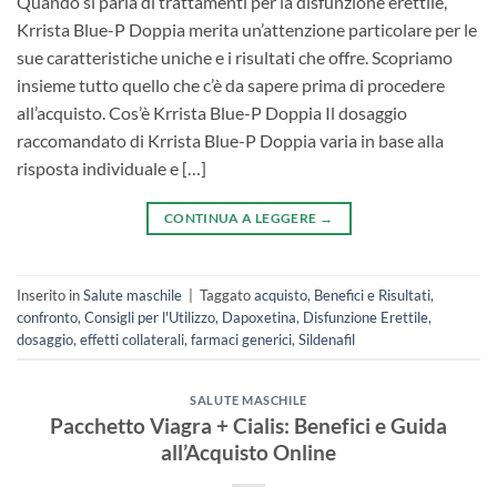
Quando si parla di trattamenti per la disfunzione erettile,
Krrista Blue-P Doppia merita un’attenzione particolare per le
sue caratteristiche uniche e i risultati che offre. Scopriamo
insieme tutto quello che c’è da sapere prima di procedere
all’acquisto. Cos’è Krrista Blue-P Doppia Il dosaggio
raccomandato di Krrista Blue-P Doppia varia in base alla
risposta individuale e […]
CONTINUA A LEGGERE
→
Inserito in
Salute maschile
|
Taggato
acquisto
,
Benefici e Risultati
,
confronto
,
Consigli per l'Utilizzo
,
Dapoxetina
,
Disfunzione Erettile
,
dosaggio
,
effetti collaterali
,
farmaci generici
,
Sildenafil
SALUTE MASCHILE
Pacchetto Viagra + Cialis: Benefici e Guida
all’Acquisto Online