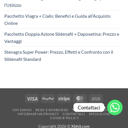
l’Utilizzo
Pacchetto Viagra + Cialis: Benefici e Guida all’Acquisto
Online
Pacchetto Doppia Azione Sildenafil + Dapoxetina: Prezzo e
Vantaggi
Stenagra Super Power: Prezzo, Effetti e Confronto con il
Sildenafil Standard
Visa
PayPal
Stripe
MasterCard
Cash
On
Contattaci
CHI SIAMO
RESO E RIMBORSO
TERMINI E CONDIZIONI
Delivery
INFORMATIVA PRIVACY
CONTATTACI
SPEDIZIONE
COOKIE POLICY
Copyright 2026 ©
Xbhit.com