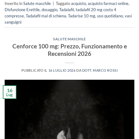
Inserito in
Salute maschile
|
Taggato
acquisto
,
acquisto farmaci online
,
Disfunzione Erettile
,
dosaggio
,
Tadalafil
,
tadalafil 20 mg costo 4
compresse
,
Tadalafil mal di schiena
,
Tadarise 10 mg
,
uso quotidiano
,
vasi
sanguigni
SALUTE MASCHILE
Cenforce 100 mg: Prezzo, Funzionamento e
Recensioni 2026
PUBBLICATO IL
16 LUGLIO 2026
DA
DOTT. MARCO ROSSI
16
Lug