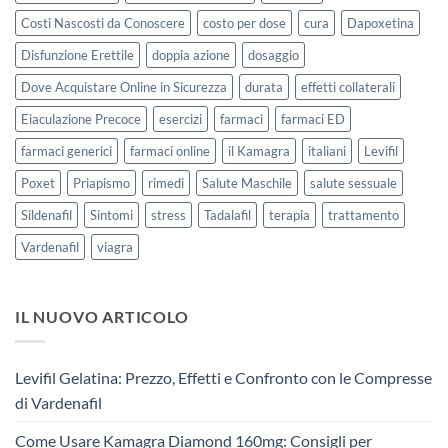
Costi Nascosti da Conoscere
costo per dose
cura
Dapoxetina
Disfunzione Erettile
doppia azione
dosaggio
Dove Acquistare Online in Sicurezza
durata
effetti collaterali
Eiaculazione Precoce
esercizi
farmaci
farmaci ED
farmaci generici
farmaci online
il Kamagra
italiani
Levifil
Poxet
Priapismo
rimedi
Salute Maschile
salute sessuale
Sildenafil
Sintomi
stress
Tadalafil
terapia
trattamento
Vardenafil
viagra
IL NUOVO ARTICOLO
Levifil Gelatina: Prezzo, Effetti e Confronto con le Compresse
di Vardenafil
Come Usare Kamagra Diamond 160mg: Consigli per