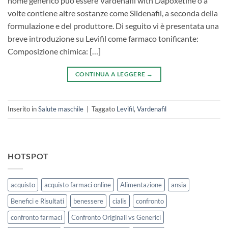
nome generico può essere Vardenafil with Dapoxetine o a
volte contiene altre sostanze come Sildenafil, a seconda della
formulazione e del produttore. Di seguito vi è presentata una
breve introduzione su Levifil come farmaco tonificante:
Composizione chimica: […]
CONTINUA A LEGGERE
→
Inserito in
Salute maschile
|
Taggato
Levifil
,
Vardenafil
HOTSPOT
acquisto
acquisto farmaci online
Alimentazione
ansia
Benefici e Risultati
benessere
cialis
confronto
confronto farmaci
Confronto Originali vs Generici