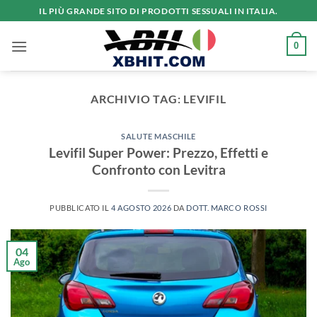
Salta
IL PIÙ GRANDE SITO DI PRODOTTI SESSUALI IN ITALIA.
ai
contenuti
0
ARCHIVIO TAG:
LEVIFIL
SALUTE MASCHILE
Levifil Super Power: Prezzo, Effetti e
Confronto con Levitra
PUBBLICATO IL
4 AGOSTO 2026
DA
DOTT. MARCO ROSSI
04
Ago