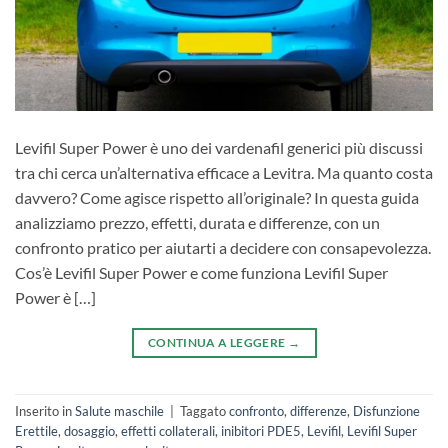
Levifil Super Power è uno dei vardenafil generici più discussi
tra chi cerca un’alternativa efficace a Levitra. Ma quanto costa
davvero? Come agisce rispetto all’originale? In questa guida
analizziamo prezzo, effetti, durata e differenze, con un
confronto pratico per aiutarti a decidere con consapevolezza.
Cos’è Levifil Super Power e come funziona Levifil Super
Power è […]
CONTINUA A LEGGERE
→
Inserito in
Salute maschile
|
Taggato
confronto
,
differenze
,
Disfunzione
Erettile
,
dosaggio
,
effetti collaterali
,
inibitori PDE5
,
Levifil
,
Levifil Super