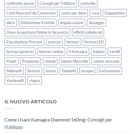
confronto prezzi
Consigli per l'Utilizzo
controllo
Costi Nascosti da Conoscere
costo per dose
cura
Dapoxetina
dieta
Disfunzione Erettile
doppia azione
dosaggio
Dove Acquistare Online in Sicurezza
effetti collaterali
Eiaculazione Precoce
esercizi
farmaci
farmaci ED
farmaci generici
farmaci online
il Kamagra
italiani
Levifil
Poxet
Priapismo
rimedi
Salute Maschile
salute sessuale
Sildenafil
Sintomi
stress
Tadalafil
terapia
trattamento
Vardenafil
viagra
IL NUOVO ARTICOLO
Come Usare Kamagra Diamond 160mg: Consigli per
l’Utilizzo