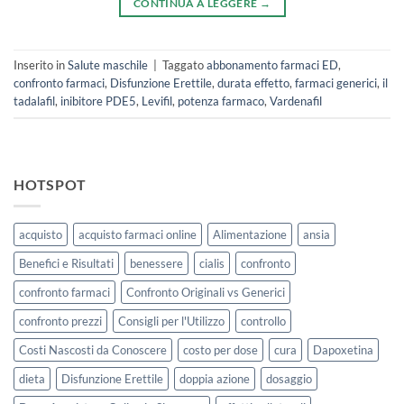
CONTINUA A LEGGERE
→
Inserito in
Salute maschile
|
Taggato
abbonamento farmaci ED
,
confronto farmaci
,
Disfunzione Erettile
,
durata effetto
,
farmaci generici
,
il
tadalafil
,
inibitore PDE5
,
Levifil
,
potenza farmaco
,
Vardenafil
HOTSPOT
acquisto
acquisto farmaci online
Alimentazione
ansia
Benefici e Risultati
benessere
cialis
confronto
confronto farmaci
Confronto Originali vs Generici
confronto prezzi
Consigli per l'Utilizzo
controllo
Costi Nascosti da Conoscere
costo per dose
cura
Dapoxetina
dieta
Disfunzione Erettile
doppia azione
dosaggio