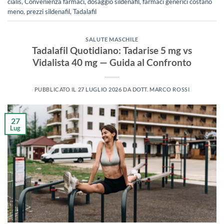
cialis
,
Convenienza farmaci
,
dosaggio sildenafil
,
farmaci generici costano
meno
,
prezzi sildenafil
,
Tadalafil
SALUTE MASCHILE
Tadalafil Quotidiano: Tadarise 5 mg vs
Vidalista 40 mg — Guida al Confronto
PUBBLICATO IL
27 LUGLIO 2026
DA
DOTT. MARCO ROSSI
27
Lug