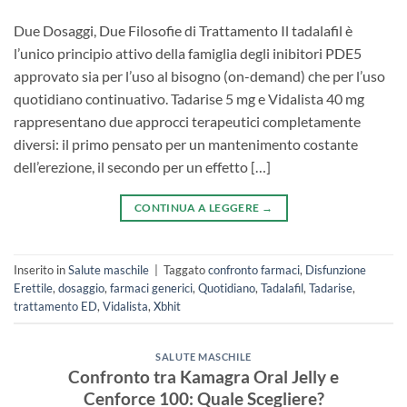
Due Dosaggi, Due Filosofie di Trattamento Il tadalafil è
l’unico principio attivo della famiglia degli inibitori PDE5
approvato sia per l’uso al bisogno (on-demand) che per l’uso
quotidiano continuativo. Tadarise 5 mg e Vidalista 40 mg
rappresentano due approcci terapeutici completamente
diversi: il primo pensato per un mantenimento costante
dell’erezione, il secondo per un effetto […]
CONTINUA A LEGGERE
→
Inserito in
Salute maschile
|
Taggato
confronto farmaci
,
Disfunzione
Erettile
,
dosaggio
,
farmaci generici
,
Quotidiano
,
Tadalafil
,
Tadarise
,
trattamento ED
,
Vidalista
,
Xbhit
SALUTE MASCHILE
Confronto tra Kamagra Oral Jelly e
Cenforce 100: Quale Scegliere?