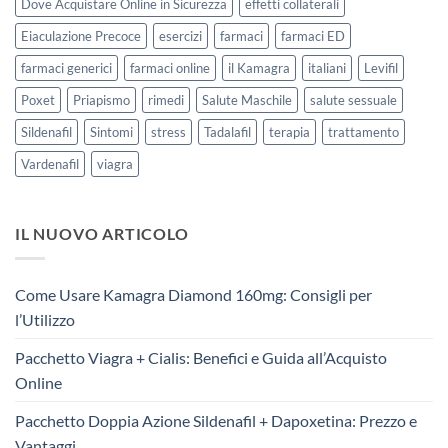
Dove Acquistare Online in Sicurezza
effetti collaterali
Eiaculazione Precoce
esercizi
farmaci
farmaci ED
farmaci generici
farmaci online
il Kamagra
italiani
Levifil
Poxet
Priapismo
rimedi
Salute Maschile
salute sessuale
Sildenafil
Sintomi
stress
Tadalafil
terapia
trattamento
Vardenafil
viagra
IL NUOVO ARTICOLO
Come Usare Kamagra Diamond 160mg: Consigli per
l’Utilizzo
Pacchetto Viagra + Cialis: Benefici e Guida all’Acquisto
Online
Pacchetto Doppia Azione Sildenafil + Dapoxetina: Prezzo e
Vantaggi