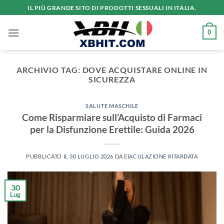
Salta
IL PIÙ GRANDE SITO DI PRODOTTI SESSUALI IN ITALIA.
ai
contenuti
0
ARCHIVIO TAG:
DOVE ACQUISTARE ONLINE IN
SICUREZZA
SALUTE MASCHILE
Come Risparmiare sull’Acquisto di Farmaci
per la Disfunzione Erettile: Guida 2026
PUBBLICATO IL
30 LUGLIO 2026
DA
EIACULAZIONE RITARDATA
30
Lug