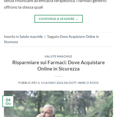
senza rinunciare all’efficacia terapeutica. I farmaci generici
offrono la stessa quali
CONTINUA A LEGGERE
→
Inserito in
Salute maschile
|
Taggato
Dove Acquistare Online in
Sicurezza
SALUTE MASCHILE
Risparmiare sui Farmaci: Dove Acquistare
Online in Sicurezza
PUBBLICATO IL
4 GIUGNO 2026
DA
DOTT. MARCO ROSSI
04
Giu