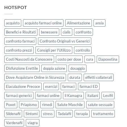
HOTSPOT
acquisto
acquisto farmaci online
Alimentazione
ansia
Benefici e Risultati
benessere
cialis
confronto
confronto farmaci
Confronto Originali vs Generici
confronto prezzi
Consigli per l'Utilizzo
controllo
Costi Nascosti da Conoscere
costo per dose
cura
Dapoxetina
Disfunzione Erettile
doppia azione
dosaggio
Dove Acquistare Online in Sicurezza
durata
effetti collaterali
Eiaculazione Precoce
esercizi
farmaci
farmaci ED
farmaci generici
farmaci online
il Kamagra
italiani
Levifil
Poxet
Priapismo
rimedi
Salute Maschile
salute sessuale
Sildenafil
Sintomi
stress
Tadalafil
terapia
trattamento
Vardenafil
viagra