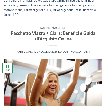
Convenienza farmaci
,
Dove Acquistare Online in Sicurezza
,
farmaci
economici
,
farmaci ED economici
,
farmaci generici
,
farmaci generici
costano meno
,
Farmaci generici ED
,
farmaci generici Italia
,
risparmio
farmaci ED
SALUTE MASCHILE
Pacchetto Viagra + Cialis: Benefici e Guida
all’Acquisto Online
PUBBLICATO IL
19 LUGLIO 2026
DA
DOTT. MARCO ROSSI
19
Lug