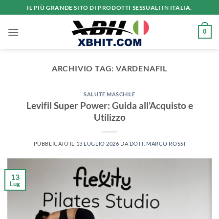
Salta
IL PIÙ GRANDE SITO DI PRODOTTI SESSUALI IN ITALIA.
ai
contenuti
0
ARCHIVIO TAG:
VARDENAFIL
SALUTE MASCHILE
Levifil Super Power: Guida all’Acquisto e
Utilizzo
PUBBLICATO IL
13 LUGLIO 2026
DA
DOTT. MARCO ROSSI
13
Lug