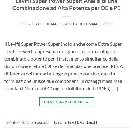
Levifil Super Power Super: Analisi di una
Combinazione ad Alta Potenza per DE e PE
PUBBLICATO IL
10 MARZO 2026
DA
DOTT. MARCO ROSSI
Il Levifil Super Power Super (noto anche come Extra Super
Levifil Power) rappresenta un approccio farmacologico
combinato e potente per il trattamento simultaneo della
disfunzione erettile (DE)​ e dell’eiaculazione precoce (PE). A
differenza dei farmaci a singolo principio attivo, questa
formulazione unisce due componenti in dosaggi massimali
standard: Vardenafil 40 mg​ (un inibitore della PDE5) […]
CONTINUA A LEGGERE
→
Inserito in
Salute maschile
|
Taggato
Levifil
,
Vardenafil