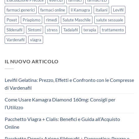
farmaci generici
farmaci online
il Kamagra
italiani
Levifil
Poxet
Priapismo
rimedi
Salute Maschile
salute sessuale
Sildenafil
Sintomi
stress
Tadalafil
terapia
trattamento
Vardenafil
viagra
IL NUOVO ARTICOLO
Levifil Gelatina: Prezzo, Effetti e Confronto con le Compresse
di Vardenafil
Come Usare Kamagra Diamond 160mg: Consigli per
l’Utilizzo
Pacchetto Viagra + Cialis: Benefici e Guida all’Acquisto
Online
Pacchetto Doppia Azione Sildenafil + Dapoxetina: Prezzo e