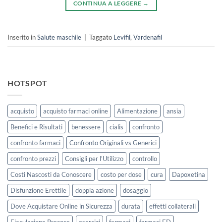
CONTINUA A LEGGERE
→
Inserito in
Salute maschile
|
Taggato
Levifil
,
Vardenafil
HOTSPOT
acquisto
acquisto farmaci online
Alimentazione
ansia
Benefici e Risultati
benessere
cialis
confronto
confronto farmaci
Confronto Originali vs Generici
confronto prezzi
Consigli per l'Utilizzo
controllo
Costi Nascosti da Conoscere
costo per dose
cura
Dapoxetina
Disfunzione Erettile
doppia azione
dosaggio
Dove Acquistare Online in Sicurezza
durata
effetti collaterali
Eiaculazione Precoce
esercizi
farmaci
farmaci ED