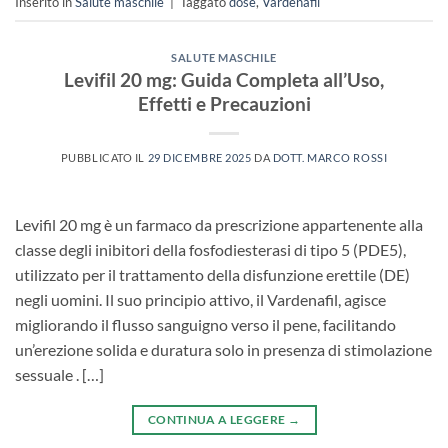
Inserito in
Salute maschile
|
Taggato
dose
,
Vardenafil
SALUTE MASCHILE
Levifil 20 mg: Guida Completa all’Uso,
Effetti e Precauzioni
PUBBLICATO IL
29 DICEMBRE 2025
DA
DOTT. MARCO ROSSI
Levifil 20 mg​ è un farmaco da prescrizione appartenente alla
classe degli inibitori della fosfodiesterasi di tipo 5 (PDE5),
utilizzato per il trattamento della disfunzione erettile (DE)​
negli uomini. Il suo principio attivo, il Vardenafil, agisce
migliorando il flusso sanguigno verso il pene, facilitando
un’erezione solida e duratura solo in presenza di stimolazione
sessuale . […]
CONTINUA A LEGGERE
→