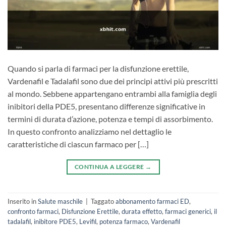
Quando si parla di farmaci per la disfunzione erettile,
Vardenafil e Tadalafil sono due dei principi attivi più prescritti
al mondo. Sebbene appartengano entrambi alla famiglia degli
inibitori della PDE5, presentano differenze significative in
termini di durata d’azione, potenza e tempi di assorbimento.
In questo confronto analizziamo nel dettaglio le
caratteristiche di ciascun farmaco per […]
CONTINUA A LEGGERE
→
Inserito in
Salute maschile
|
Taggato
abbonamento farmaci ED
,
confronto farmaci
,
Disfunzione Erettile
,
durata effetto
,
farmaci generici
,
il
tadalafil
,
inibitore PDE5
,
Levifil
,
potenza farmaco
,
Vardenafil