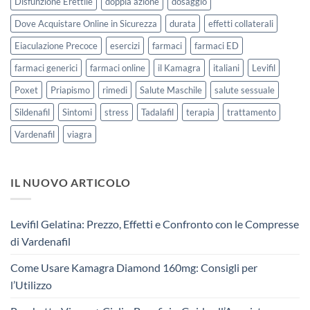
Disfunzione Erettile
doppia azione
dosaggio
Dove Acquistare Online in Sicurezza
durata
effetti collaterali
Eiaculazione Precoce
esercizi
farmaci
farmaci ED
farmaci generici
farmaci online
il Kamagra
italiani
Levifil
Poxet
Priapismo
rimedi
Salute Maschile
salute sessuale
Sildenafil
Sintomi
stress
Tadalafil
terapia
trattamento
Vardenafil
viagra
IL NUOVO ARTICOLO
Levifil Gelatina: Prezzo, Effetti e Confronto con le Compresse
di Vardenafil
Come Usare Kamagra Diamond 160mg: Consigli per
l’Utilizzo