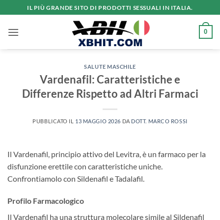
Salta
IL PIÙ GRANDE SITO DI PRODOTTI SESSUALI IN ITALIA.
ai
contenuti
0
SALUTE MASCHILE
Vardenafil: Caratteristiche e
Differenze Rispetto ad Altri Farmaci
PUBBLICATO IL
13 MAGGIO 2026
DA
DOTT. MARCO ROSSI
Il Vardenafil, principio attivo del Levitra, è un farmaco per la
disfunzione erettile con caratteristiche uniche.
Confrontiamolo con Sildenafil e Tadalafil.
Profilo Farmacologico
Il Vardenafil ha una struttura molecolare simile al Sildenafil