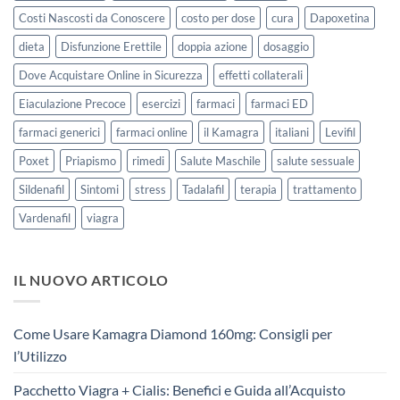
Costi Nascosti da Conoscere
costo per dose
cura
Dapoxetina
dieta
Disfunzione Erettile
doppia azione
dosaggio
Dove Acquistare Online in Sicurezza
effetti collaterali
Eiaculazione Precoce
esercizi
farmaci
farmaci ED
farmaci generici
farmaci online
il Kamagra
italiani
Levifil
Poxet
Priapismo
rimedi
Salute Maschile
salute sessuale
Sildenafil
Sintomi
stress
Tadalafil
terapia
trattamento
Vardenafil
viagra
IL NUOVO ARTICOLO
Come Usare Kamagra Diamond 160mg: Consigli per
l’Utilizzo
Pacchetto Viagra + Cialis: Benefici e Guida all’Acquisto