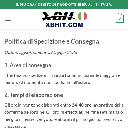
Salta
IL PIÙ GRANDE SITO DI PRODOTTI SESSUALI IN ITALIA.
ai
contenuti
0
Politica di Spedizione e Consegna
Ultimo aggiornamento: Maggio 2026
1. Area di consegna
Effettuiamo spedizioni in
tutta Italia
, inclusi isole maggiori e
minori. Al momento non spediamo all’estero.
2. Tempi di elaborazione
Gli ordini vengono elaborati entro
24-48 ore lavorative
dalla
conferma dell’ordine. Gli ordini effettuati nei fine settimana o
nei giorni festivi vengono elaborati il primo giorno lavorativo
successivo.