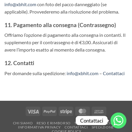
info@xbhit.com
con foto del pacco danneggiato (se
applicabile). Provvederemo alla risoluzione del problema.
11. Pagamento alla consegna (Contrassegno)
Offriamo l’opzione di pagamento alla consegna in contanti. Il
supplemento per il contrassegno è di €3,00. Assicurati di
avere l’importo esatto al momento della consegna.
12. Contatti
Per domande sulla spedizione:
info@xbhit.com
–
Contattaci
Visa
PayPal
Stripe
MasterCard
Cash
On
Contattaci
CHI SIAMO
RESO E RIMBORSO
TERMINI E CONDIZIONI
Delivery
INFORMATIVA PRIVACY
CONTATTACI
SPEDIZIONE
COOKIE POLICY