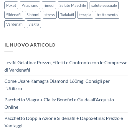
Poxet
Priapismo
rimedi
Salute Maschile
salute sessuale
Sildenafil
Sintomi
stress
Tadalafil
terapia
trattamento
Vardenafil
viagra
IL NUOVO ARTICOLO
Levifil Gelatina: Prezzo, Effetti e Confronto con le Compresse
di Vardenafil
Come Usare Kamagra Diamond 160mg: Consigli per
l’Utilizzo
Pacchetto Viagra + Cialis: Benefici e Guida all’Acquisto
Online
Pacchetto Doppia Azione Sildenafil + Dapoxetina: Prezzo e
Vantaggi