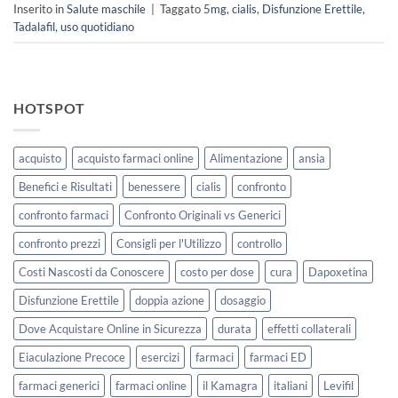
Inserito in
Salute maschile
|
Taggato
5mg
,
cialis
,
Disfunzione Erettile
,
Tadalafil
,
uso quotidiano
HOTSPOT
acquisto
acquisto farmaci online
Alimentazione
ansia
Benefici e Risultati
benessere
cialis
confronto
confronto farmaci
Confronto Originali vs Generici
confronto prezzi
Consigli per l'Utilizzo
controllo
Costi Nascosti da Conoscere
costo per dose
cura
Dapoxetina
Disfunzione Erettile
doppia azione
dosaggio
Dove Acquistare Online in Sicurezza
durata
effetti collaterali
Eiaculazione Precoce
esercizi
farmaci
farmaci ED
farmaci generici
farmaci online
il Kamagra
italiani
Levifil