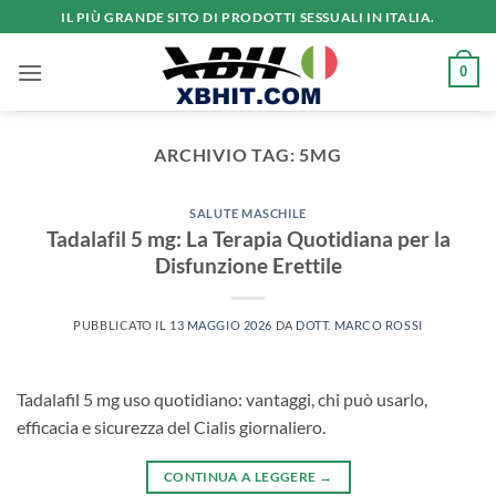
Salta
IL PIÙ GRANDE SITO DI PRODOTTI SESSUALI IN ITALIA.
ai
contenuti
0
ARCHIVIO TAG:
5MG
SALUTE MASCHILE
Tadalafil 5 mg: La Terapia Quotidiana per la
Disfunzione Erettile
PUBBLICATO IL
13 MAGGIO 2026
DA
DOTT. MARCO ROSSI
Tadalafil 5 mg uso quotidiano: vantaggi, chi può usarlo,
efficacia e sicurezza del Cialis giornaliero.
CONTINUA A LEGGERE
→