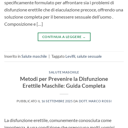
specificamente formulato per affrontare sia i problemi di
disfunzione erettile​ che di eiaculazione precoce, offrendo una
soluzione completa per il benessere sessuale dell’uomo .
Composizione e […]
CONTINUA A LEGGERE
→
Inserito in
Salute maschile
|
Taggato
Levifil
,
salute sessuale
SALUTE MASCHILE
Metodi per Prevenire la Disfunzione
Erettile Maschile: Guida Completa
PUBBLICATO IL
16 SETTEMBRE 2025
DA
DOTT. MARCO ROSSI
La disfunzione erettile, comunemente conosciuta come
impotenza, è una condizione che preoccupa molti uomini