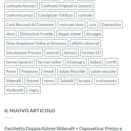
confronto farmaci
Confronto Originali vs Generici
confronto prezzi
Consigli per l'Utilizzo
controllo
Costi Nascosti da Conoscere
costo per dose
cura
Dapoxetina
dieta
Disfunzione Erettile
doppia azione
dosaggio
Dove Acquistare Online in Sicurezza
effetti collaterali
Eiaculazione Precoce
esercizi
farmaci
farmaci ED
farmaci generici
farmaci online
il Kamagra
italiani
Levifil
Poxet
Priapismo
rimedi
Salute Maschile
salute sessuale
Sildenafil
Sintomi
stress
Tadalafil
terapia
trattamento
Vardenafil
viagra
IL NUOVO ARTICOLO
Pacchetto Doppia Azione Sildenafil + Dapoxetina: Prezzo e