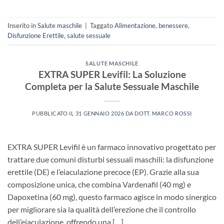
Inserito in
Salute maschile
|
Taggato
Alimentazione
,
benessere
,
Disfunzione Erettile
,
salute sessuale
SALUTE MASCHILE
EXTRA SUPER Levifil: La Soluzione
Completa per la Salute Sessuale Maschile​
PUBBLICATO IL
31 GENNAIO 2026
DA
DOTT. MARCO ROSSI
EXTRA SUPER Levifil è un farmaco innovativo progettato per
trattare due comuni disturbi sessuali maschili: la disfunzione
erettile (DE)​ e l’eiaculazione precoce (EP). Grazie alla sua
composizione unica, che combina Vardenafil (40 mg)​ e
Dapoxetina (60 mg), questo farmaco agisce in modo sinergico
per migliorare sia la qualità dell’erezione che il controllo
dell’eiaculazione, offrendo una […]