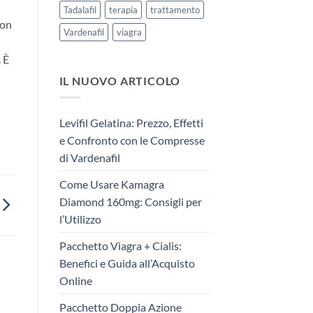
Tadalafil
terapia
trattamento
con
Vardenafil
viagra
 È
IL NUOVO ARTICOLO
Levifil Gelatina: Prezzo, Effetti
e Confronto con le Compresse
di Vardenafil
Come Usare Kamagra
Diamond 160mg: Consigli per
l’Utilizzo
Pacchetto Viagra + Cialis:
Benefici e Guida all’Acquisto
Online
Pacchetto Doppia Azione