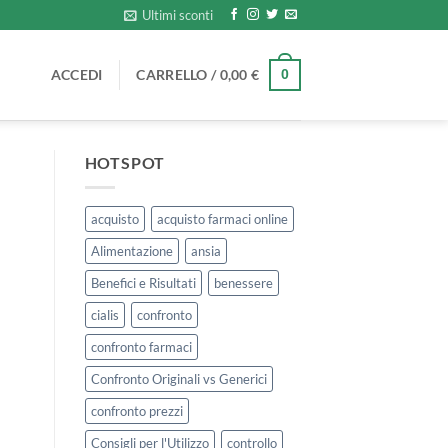
Ultimi sconti
ACCEDI
CARRELLO /
0,00
€
0
HOTSPOT
acquisto
acquisto farmaci online
Alimentazione
ansia
Benefici e Risultati
benessere
cialis
confronto
confronto farmaci
Confronto Originali vs Generici
confronto prezzi
Consigli per l'Utilizzo
controllo