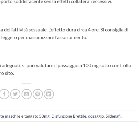
porto soddisfacente senza effetti collaterali eccessivi.
l’attività sessuale. L’effetto dura circa 4 ore. Si consiglia di
leggero per massimizzare l’assorbimento.
 adeguati, si può valutare il passaggio a 100 mg sotto controllo
ro sito.
ute maschile
e taggato
50mg
,
Disfunzione Erettile
,
dosaggio
,
Sildenafil
.