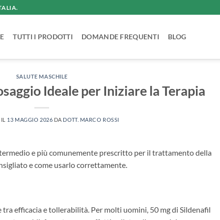
TALIA.
E
TUTTI I PRODOTTI
DOMANDE FREQUENTI
BLOG
SALUTE MASCHILE
osaggio Ideale per Iniziare la Terapia
 IL
13 MAGGIO 2026
DA
DOTT. MARCO ROSSI
intermedio e più comunemente prescritto per il trattamento della
nsigliato e come usarlo correttamente.
ra efficacia e tollerabilità. Per molti uomini, 50 mg di Sildenafil