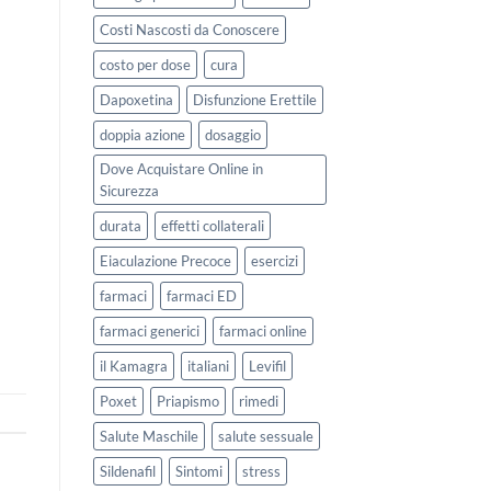
Costi Nascosti da Conoscere
costo per dose
cura
Dapoxetina
Disfunzione Erettile
doppia azione
dosaggio
Dove Acquistare Online in
Sicurezza
durata
effetti collaterali
Eiaculazione Precoce
esercizi
farmaci
farmaci ED
farmaci generici
farmaci online
il Kamagra
italiani
Levifil
Poxet
Priapismo
rimedi
Salute Maschile
salute sessuale
Sildenafil
Sintomi
stress