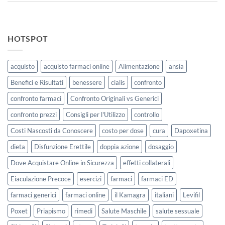
HOTSPOT
acquisto
acquisto farmaci online
Alimentazione
ansia
Benefici e Risultati
benessere
cialis
confronto
confronto farmaci
Confronto Originali vs Generici
confronto prezzi
Consigli per l'Utilizzo
controllo
Costi Nascosti da Conoscere
costo per dose
cura
Dapoxetina
dieta
Disfunzione Erettile
doppia azione
dosaggio
Dove Acquistare Online in Sicurezza
effetti collaterali
Eiaculazione Precoce
esercizi
farmaci
farmaci ED
farmaci generici
farmaci online
il Kamagra
italiani
Levifil
Poxet
Priapismo
rimedi
Salute Maschile
salute sessuale