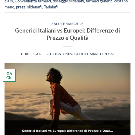
cialis
,
Convenienza farmaci
,
dosaggio sildenafil
,
farmaci generici costano
meno
,
prezzi sildenafil
,
Tadalafil
SALUTE MASCHILE
Generici Italiani vs Europei: Differenze di
Prezzo e Qualità
PUBBLICATO IL
6 GIUGNO 2026
DA
DOTT. MARCO ROSSI
06
Giu