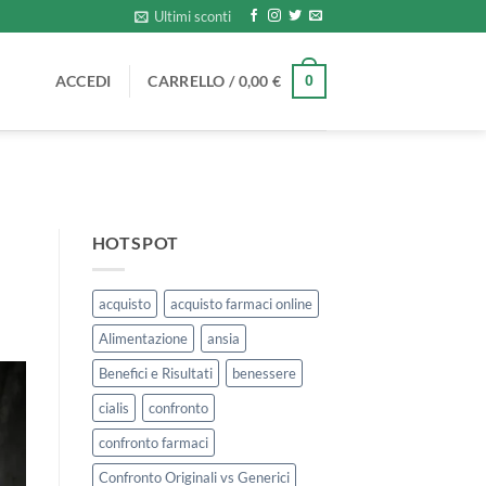
Ultimi sconti
ACCEDI
CARRELLO /
0,00
€
0
HOTSPOT
acquisto
acquisto farmaci online
Alimentazione
ansia
Benefici e Risultati
benessere
cialis
confronto
confronto farmaci
Confronto Originali vs Generici