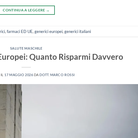
CONTINUA A LEGGERE
→
ici
,
farmaci ED UE
,
generici europei
,
generici italiani
SALUTE MASCHILE
s Europei: Quanto Risparmi Davvero
 IL
17 MAGGIO 2026
DA
DOTT. MARCO ROSSI