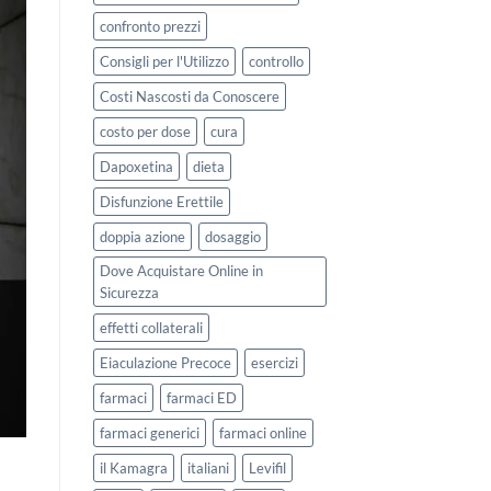
confronto prezzi
Consigli per l'Utilizzo
controllo
Costi Nascosti da Conoscere
costo per dose
cura
Dapoxetina
dieta
Disfunzione Erettile
doppia azione
dosaggio
Dove Acquistare Online in
Sicurezza
effetti collaterali
Eiaculazione Precoce
esercizi
farmaci
farmaci ED
farmaci generici
farmaci online
il Kamagra
italiani
Levifil