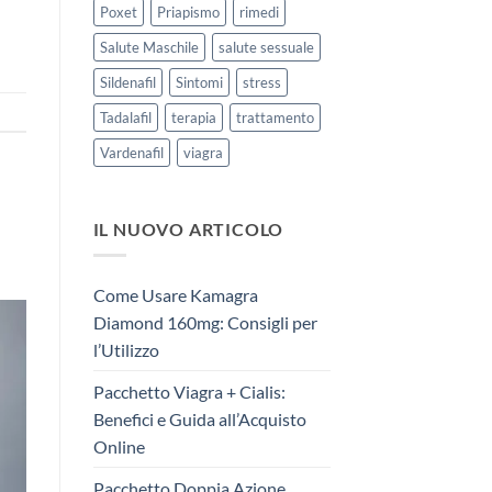
Poxet
Priapismo
rimedi
Salute Maschile
salute sessuale
Sildenafil
Sintomi
stress
Tadalafil
terapia
trattamento
Vardenafil
viagra
IL NUOVO ARTICOLO
Come Usare Kamagra
Diamond 160mg: Consigli per
l’Utilizzo
Pacchetto Viagra + Cialis:
Benefici e Guida all’Acquisto
Online
Pacchetto Doppia Azione