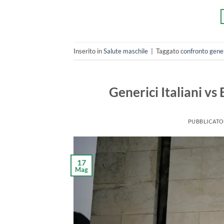
Inserito in
Salute maschile
|
Taggato
confronto gener
Generici Italiani v
PUBBLICATO
17
Mag