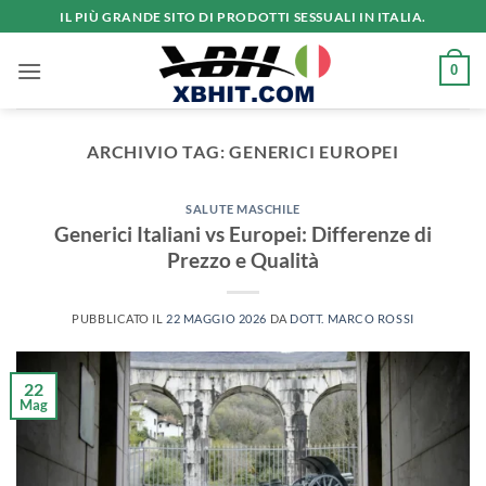
Salta
IL PIÙ GRANDE SITO DI PRODOTTI SESSUALI IN ITALIA.
ai
contenuti
0
ARCHIVIO TAG:
GENERICI EUROPEI
SALUTE MASCHILE
Generici Italiani vs Europei: Differenze di
Prezzo e Qualità
PUBBLICATO IL
22 MAGGIO 2026
DA
DOTT. MARCO ROSSI
22
Mag