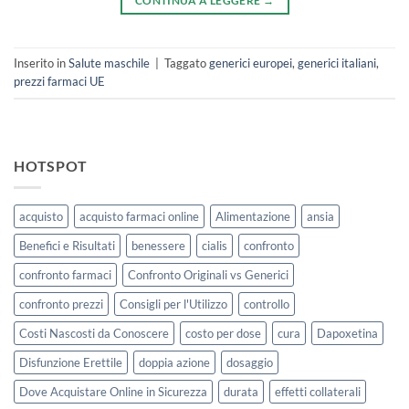
CONTINUA A LEGGERE
→
Inserito in
Salute maschile
|
Taggato
generici europei
,
generici italiani
,
prezzi farmaci UE
HOTSPOT
acquisto
acquisto farmaci online
Alimentazione
ansia
Benefici e Risultati
benessere
cialis
confronto
confronto farmaci
Confronto Originali vs Generici
confronto prezzi
Consigli per l'Utilizzo
controllo
Costi Nascosti da Conoscere
costo per dose
cura
Dapoxetina
Disfunzione Erettile
doppia azione
dosaggio
Dove Acquistare Online in Sicurezza
durata
effetti collaterali