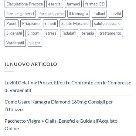
Eiaculazione Precoce
esercizi
farmaci
farmaci ED
farmaci generici
farmaci online
il Kamagra
italiani
Levifil
Poxet
Priapismo
rimedi
Salute Maschile
salute sessuale
Sildenafil
Sintomi
stress
Tadalafil
terapia
trattamento
Vardenafil
viagra
IL NUOVO ARTICOLO
Levifil Gelatina: Prezzo, Effetti e Confronto con le Compresse
di Vardenafil
Come Usare Kamagra Diamond 160mg: Consigli per
l’Utilizzo
Pacchetto Viagra + Cialis: Benefici e Guida all’Acquisto
Online