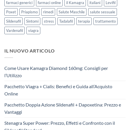
farmaci generici
farmaci online
il Kamagra
italiani
Levifil
Poxet
Priapismo
rimedi
Salute Maschile
salute sessuale
Sildenafil
Sintomi
stress
Tadalafil
terapia
trattamento
Vardenafil
viagra
IL NUOVO ARTICOLO
Come Usare Kamagra Diamond 160mg: Consigli per
l’Utilizzo
Pacchetto Viagra + Cialis: Benefici e Guida all’Acquisto
Online
Pacchetto Doppia Azione Sildenafil + Dapoxetina: Prezzo e
Vantaggi
Stenagra Super Power: Prezzo, Effetti e Confronto con il