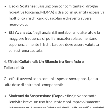
Uso di Sostanze:
​ L’assunzione concomitante di droghe
ricreative (cocaina, MDMA) o di alcol in quantità eccessiva
moltiplica i rischi cardiovascolari e di eventi avversi
neurologici.
Età Avanzata:
​ Negli anziani, il metabolismo alterato e la
maggiore frequenza di polifarmacoterapia aumentano
esponenzialmente i rischi. La dose deve essere valutata
con estrema cautela.
4. Effetti Collaterali: Un Bilancio tra Beneficio e
Tollerabilità
Gli effetti avversi sono comuni e spesso sovrapposti, data
l’alta dose di entrambi i componenti:
Sindromi da Sospensione (Dapoxetine):
​ Nonostante
l’emivita breve, un uso frequente e poi improvvisamente
interrotto può causare “sintomi simil-influenzali”, vertigini