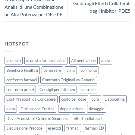
Guida agli Effetti Collaterali
Analisi di una Combinazione
degli Inibitori PDE5
ad Alta Potenza per DE e PE
HOTSPOT
acquisto
acquisto farmaci online
Alimentazione
ansia
Benefici e Risultati
benessere
cialis
confronto
confronto farmaci
Confronto Originali vs Generici
confronto prezzi
Consigli per l'Utilizzo
controllo
Costi Nascosti da Conoscere
costo per dose
cura
Dapoxetina
dieta
Disfunzione Erettile
doppia azione
dosaggio
Dove Acquistare Online in Sicurezza
effetti collaterali
Eiaculazione Precoce
esercizi
farmaci
farmaci ED