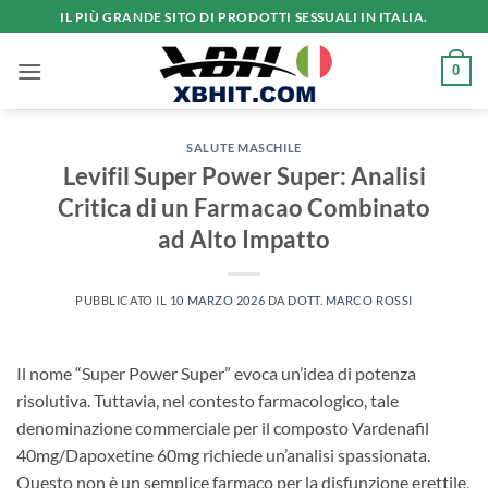
Salta
IL PIÙ GRANDE SITO DI PRODOTTI SESSUALI IN ITALIA.
ai
contenuti
0
SALUTE MASCHILE
Levifil Super Power Super: Analisi
Critica di un Farmacao Combinato
ad Alto Impatto
PUBBLICATO IL
10 MARZO 2026
DA
DOTT. MARCO ROSSI
Il nome “Super Power Super” evoca un’idea di potenza
risolutiva. Tuttavia, nel contesto farmacologico, tale
denominazione commerciale per il composto Vardenafil
40mg/Dapoxetine 60mg richiede un’analisi spassionata.
Questo non è un semplice farmaco per la disfunzione erettile,