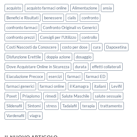
acquisto
acquisto farmaci online
Alimentazione
ansia
Benefici e Risultati
benessere
cialis
confronto
confronto farmaci
Confronto Originali vs Generici
confronto prezzi
Consigli per l'Utilizzo
controllo
Costi Nascosti da Conoscere
costo per dose
cura
Dapoxetina
Disfunzione Erettile
doppia azione
dosaggio
Dove Acquistare Online in Sicurezza
durata
effetti collaterali
Eiaculazione Precoce
esercizi
farmaci
farmaci ED
farmaci generici
farmaci online
il Kamagra
italiani
Levifil
Poxet
Priapismo
rimedi
Salute Maschile
salute sessuale
Sildenafil
Sintomi
stress
Tadalafil
terapia
trattamento
Vardenafil
viagra
IL NUOVO ARTICOLO