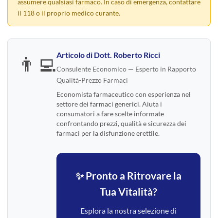
assumere qualsiasi farmaco. In caso di emergenza, contattare
il 118 o il proprio medico curante.
Articolo di
Dott. Roberto Ricci
👨‍💻
Consulente Economico — Esperto in Rapporto
Qualità-Prezzo Farmaci
Economista farmaceutico con esperienza nel
settore dei farmaci generici. Aiuta i
consumatori a fare scelte informate
confrontando prezzi, qualità e sicurezza dei
farmaci per la disfunzione erettile.
✨ Pronto a Ritrovare la
Tua Vitalità?
Esplora la nostra selezione di