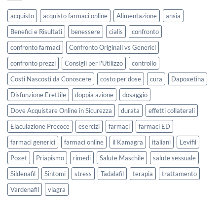
acquisto
acquisto farmaci online
Alimentazione
ansia
Benefici e Risultati
benessere
cialis
confronto
confronto farmaci
Confronto Originali vs Generici
confronto prezzi
Consigli per l'Utilizzo
controllo
Costi Nascosti da Conoscere
costo per dose
cura
Dapoxetina
Disfunzione Erettile
doppia azione
dosaggio
Dove Acquistare Online in Sicurezza
durata
effetti collaterali
Eiaculazione Precoce
esercizi
farmaci
farmaci ED
farmaci generici
farmaci online
il Kamagra
italiani
Levifil
Poxet
Priapismo
rimedi
Salute Maschile
salute sessuale
Sildenafil
Sintomi
stress
Tadalafil
terapia
trattamento
Vardenafil
viagra