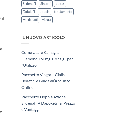
Sildenafil
Sintomi
stress
Tadalafil
terapia
trattamento
 il
Vardenafil
viagra
IL NUOVO ARTICOLO
tà
Come Usare Kamagra
Diamond 160mg: Consigli per
l’Utilizzo
Pacchetto Viagra + Cialis:
Benefici e Guida all’Acquisto
Online
Pacchetto Doppia Azione
Sildenafil + Dapoxetina: Prezzo
e Vantaggi
 e