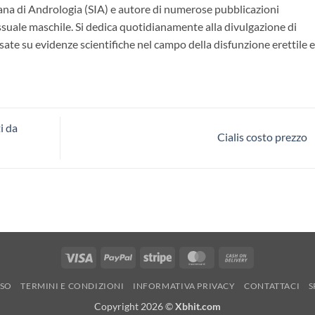
ana di Andrologia (SIA) e autore di numerose pubblicazioni
essuale maschile. Si dedica quotidianamente alla divulgazione di
ate su evidenze scientifiche nel campo della disfunzione erettile e
i da
Cialis costo prezzo
Visa
PayPal
Stripe
MasterCard
Cash
On
RSO
TERMINI E CONDIZIONI
INFORMATIVA PRIVACY
CONTATTACI
S
Delivery
Copyright 2026 ©
Xbhit.com