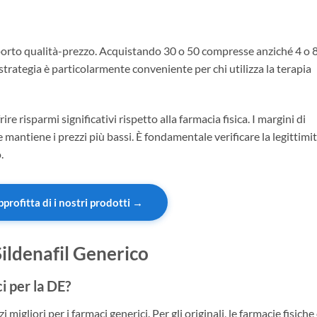
pporto qualità-prezzo. Acquistando 30 o 50 compresse anziché 4 o 8,
strategia è particolarmente conveniente per chi utilizza la terapia
re risparmi significativi rispetto alla farmacia fisica. I margini di
e mantiene i prezzi più bassi. È fondamentale verificare la legittimi
.
pprofitta di i nostri prodotti →
ildenafil Generico
i per la DE?
migliori per i farmaci generici. Per gli originali, le farmacie fisiche