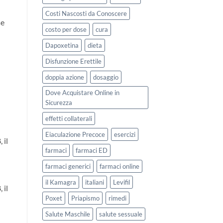
Costi Nascosti da Conoscere
se
costo per dose
cura
Dapoxetina
dieta
Disfunzione Erettile
doppia azione
dosaggio
Dove Acquistare Online in
Sicurezza
effetti collaterali
Eiaculazione Precoce
esercizi
 il
farmaci
farmaci ED
farmaci generici
farmaci online
il Kamagra
italiani
Levifil
 il
Poxet
Priapismo
rimedi
Salute Maschile
salute sessuale