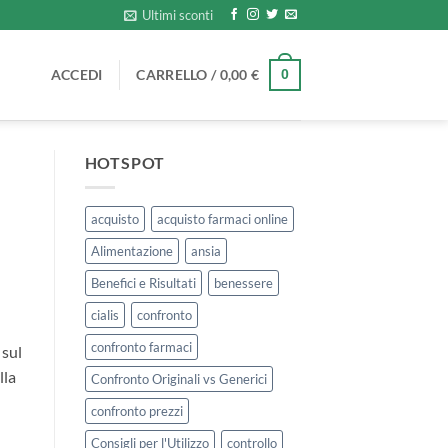
Ultimi sconti
ACCEDI
CARRELLO /
0,00
€
0
HOTSPOT
acquisto
acquisto farmaci online
Alimentazione
ansia
Benefici e Risultati
benessere
cialis
confronto
confronto farmaci
 sul
lla
Confronto Originali vs Generici
confronto prezzi
Consigli per l'Utilizzo
controllo