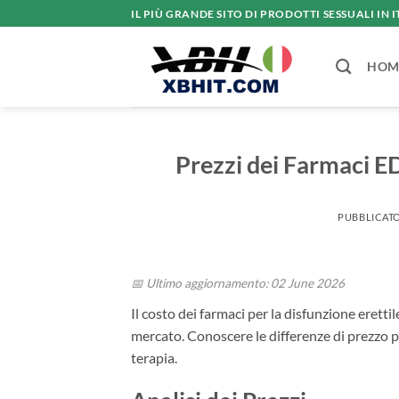
Salta
IL PIÙ GRANDE SITO DI PRODOTTI SESSUALI IN I
ai
contenuti
HOM
Prezzi dei Farmaci ED
PUBBLICATO
📅 Ultimo aggiornamento: 02 June 2026
Il costo dei farmaci per la disfunzione erettil
mercato. Conoscere le differenze di prezzo p
terapia.