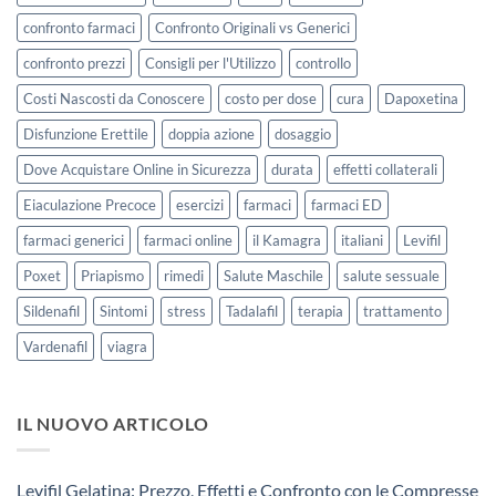
confronto farmaci
Confronto Originali vs Generici
confronto prezzi
Consigli per l'Utilizzo
controllo
Costi Nascosti da Conoscere
costo per dose
cura
Dapoxetina
Disfunzione Erettile
doppia azione
dosaggio
Dove Acquistare Online in Sicurezza
durata
effetti collaterali
Eiaculazione Precoce
esercizi
farmaci
farmaci ED
farmaci generici
farmaci online
il Kamagra
italiani
Levifil
Poxet
Priapismo
rimedi
Salute Maschile
salute sessuale
Sildenafil
Sintomi
stress
Tadalafil
terapia
trattamento
Vardenafil
viagra
IL NUOVO ARTICOLO
Levifil Gelatina: Prezzo, Effetti e Confronto con le Compresse