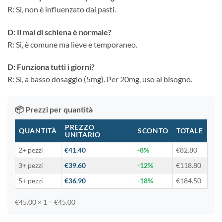
R: Sì, non è influenzato dai pasti.
D: Il mal di schiena è normale?
R: Sì, è comune ma lieve e temporaneo.
D: Funziona tutti i giorni?
R: Sì, a basso dosaggio (5mg). Per 20mg, uso al bisogno.
📦 Prezzi per quantità
PREZZO
QUANTITÀ
SCONTO
TOTALE
UNITARIO
2+ pezzi
€41.40
-8%
€82.80
3+ pezzi
€39.60
-12%
€118.80
5+ pezzi
€36.90
-18%
€184.50
€45.00 × 1 = €45.00