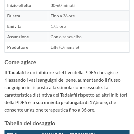
Inizio effetto
30-60 minuti
Durata
Fino a 36 ore
Emivita
17,5 ore
Assunzione
Con o senza cibo
Produttore
Lilly (Originale)
Come agisce
Il
Tadalafil
è un inibitore selettivo della PDE5 che agisce
rilassando i vasi sanguigni del pene, aumentando il flusso
sanguigno in risposta alla stimolazione sessuale. La
caratteristica distintiva del Tadalafil rispetto ad altri inibitori
della PDE5 è la sua
emivita prolungata di 17,5 ore
, che
consente un’azione terapeutica fino a 36 ore.
Tabella del dosaggio