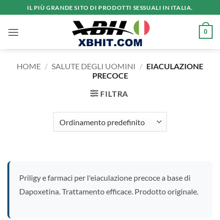
Salta
IL PIÙ GRANDE SITO DI PRODOTTI SESSUALI IN ITALIA.
ai
contenuti
0
HOME
/
SALUTE DEGLI UOMINI
/
EIACULAZIONE
PRECOCE
FILTRA
Priligy e farmaci per l'eiaculazione precoce a base di
Dapoxetina. Trattamento efficace. Prodotto originale.