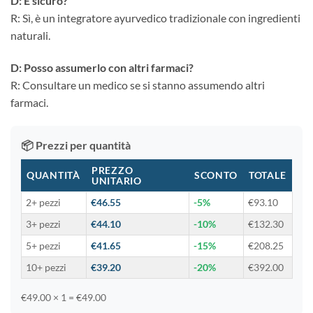
D: È sicuro?
R: Sì, è un integratore ayurvedico tradizionale con ingredienti
naturali.
D: Posso assumerlo con altri farmaci?
R: Consultare un medico se si stanno assumendo altri
farmaci.
📦 Prezzi per quantità
PREZZO
QUANTITÀ
SCONTO
TOTALE
UNITARIO
2+ pezzi
€46.55
-5%
€93.10
3+ pezzi
€44.10
-10%
€132.30
5+ pezzi
€41.65
-15%
€208.25
10+ pezzi
€39.20
-20%
€392.00
€49.00 × 1 = €49.00