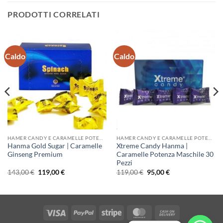
PRODOTTI CORRELATI
Caldo
Caldo
HAMER CANDY E CARAMELLE POTENZA
HAMER CANDY E CARAMELLE POTENZA
Hanma Gold Sugar | Caramelle
Xtreme Candy Hanma |
Ginseng Premium
Caramelle Potenza Maschile 30
Pezzi
Il
Il
Il
Il
143,00
€
119,00
€
119,00
€
95,00
€
prezzo
prezzo
prezzo
prezzo
originale
attuale
originale
attuale
era:
è:
era:
è:
143,00 €.
119,00 €.
119,00 €.
95,00 €.
Visa
PayPal
Stripe
MasterCard
Cash