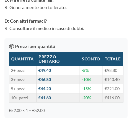
R: Generalmente ben tollerato.
D: Con altri farmaci?
R: Consultare il medico in caso di dubbi.
📦 Prezzi per quantità
PREZZO
QUANTITÀ
SCONTO
TOTALE
UNITARIO
2+ pezzi
€49.40
-5%
€98.80
3+ pezzi
€46.80
-10%
€140.40
5+ pezzi
€44.20
-15%
€221.00
10+ pezzi
€41.60
-20%
€416.00
€52.00 × 1 = €52.00