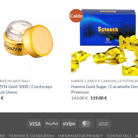
Caldo
RATORI NATURALI
HAMER CANDY E CARAMELLE POTENZ
ZFN Gold 5000 | Cordyceps
Hanma Gold Sugar | Caramelle Gin
nza Uomo
Premium
Il
Il
0
€
143,00
€
119,00
€
prezzo
prezzo
originale
attuale
era:
è:
143,00 €.
119,00 €.
Visa
PayPal
Stripe
MasterCard
Cash
On
RSO
TERMINI E CONDIZIONI
INFORMATIVA PRIVACY
CONTATTACI
S
Delivery