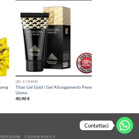
A
GEL E CREME
seng
Titan Gel Gold | Gel Allungamento Pene
Uomo
40,90
€
Contattaci
PEDIZIONE
COOKIE POLICY