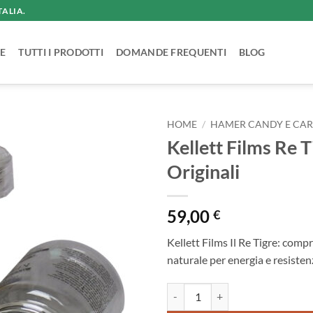
TALIA.
E
TUTTI I PRODOTTI
DOMANDE FREQUENTI
BLOG
HOME
/
HAMER CANDY E CA
Kellett Films Re
Originali
59,00
€
Kellett Films Il Re Tigre: com
naturale per energia e resiste
Kellett Films Re Tigre Compresse 