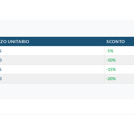
ZO UNITARIO
SCONTO
5
-5%
0
-10%
5
-15%
0
-20%