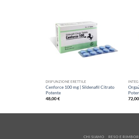
LE
DISFUNZIONE ERETTILE
INTEG
 mg | Cialis Doppia
Cenforce 100 mg | Sildenafil Citrato
Orga
Potente
Pote
48,00
€
72,0
CHI SIAMO
RESO E RIMBO