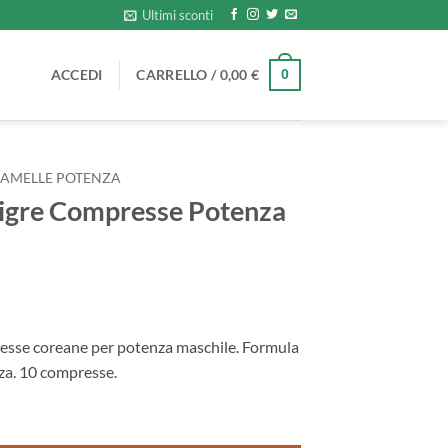
Ultimi sconti
ACCEDI
CARRELLO /
0,00
€
0
RAMELLE POTENZA
 Tigre Compresse Potenza
presse coreane per potenza maschile. Formula
nza. 10 compresse.
Potenza Originali quantità