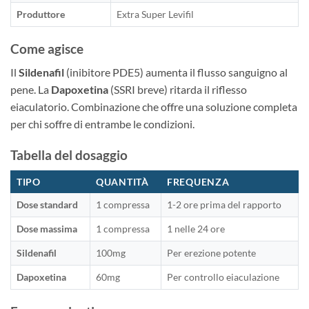
Produttore
Extra Super Levifil
Come agisce
Il
Sildenafil
(inibitore PDE5) aumenta il flusso sanguigno al
pene. La
Dapoxetina
(SSRI breve) ritarda il riflesso
eiaculatorio. Combinazione che offre una soluzione completa
per chi soffre di entrambe le condizioni.
Tabella del dosaggio
TIPO
QUANTITÀ
FREQUENZA
Dose standard
1 compressa
1-2 ore prima del rapporto
Dose massima
1 compressa
1 nelle 24 ore
Sildenafil
100mg
Per erezione potente
Dapoxetina
60mg
Per controllo eiaculazione