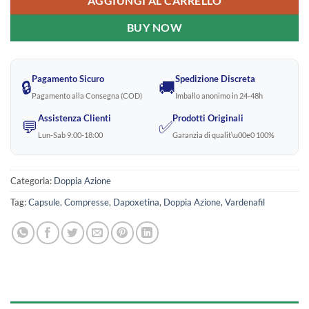
AGGIUNGI AL CARRELLO
BUY NOW
Pagamento Sicuro
Spedizione Discreta
🔒
🚚
Pagamento alla Consegna (COD)
Imballo anonimo in 24-48h
Assistenza Clienti
Prodotti Originali
💬
✅
Lun-Sab 9:00-18:00
Garanzia di qualit\u00e0 100%
Categoria:
Doppia Azione
Tag:
Capsule
,
Compresse
,
Dapoxetina
,
Doppia Azione
,
Vardenafil