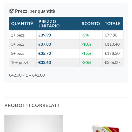
📦 Prezzi per quantità
PREZZO
QUANTITÀ
SCONTO
TOTALE
UNITARIO
2+ pezzi
€39.90
-5%
€79.80
3+ pezzi
€37.80
-10%
€113.40
5+ pezzi
€35.70
-15%
€178.50
10+ pezzi
€33.60
-20%
€336.00
€42.00 × 1 = €42.00
PRODOTTI CORRELATI