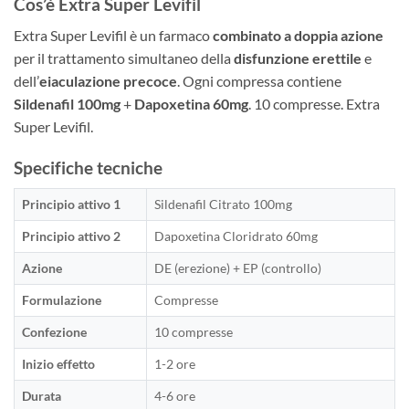
Cos’è Extra Super Levifil
Extra Super Levifil è un farmaco
combinato a doppia azione
per il trattamento simultaneo della
disfunzione erettile
e
dell’
eiaculazione precoce
. Ogni compressa contiene
Sildenafil 100mg
+
Dapoxetina 60mg
. 10 compresse. Extra
Super Levifil.
Specifiche tecniche
Principio attivo 1
Sildenafil Citrato 100mg
Principio attivo 2
Dapoxetina Cloridrato 60mg
Azione
DE (erezione) + EP (controllo)
Formulazione
Compresse
Confezione
10 compresse
Inizio effetto
1-2 ore
Durata
4-6 ore