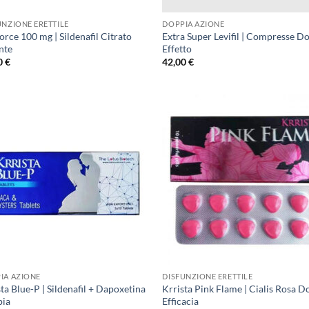
UNZIONE ERETTILE
DOPPIA AZIONE
rce 100 mg | Sildenafil Citrato
Extra Super Levifil | Compresse D
nte
Effetto
0
€
42,00
€
IA AZIONE
DISFUNZIONE ERETTILE
ta Blue-P | Sildenafil + Dapoxetina
Krrista Pink Flame | Cialis Rosa D
ia
Efficacia