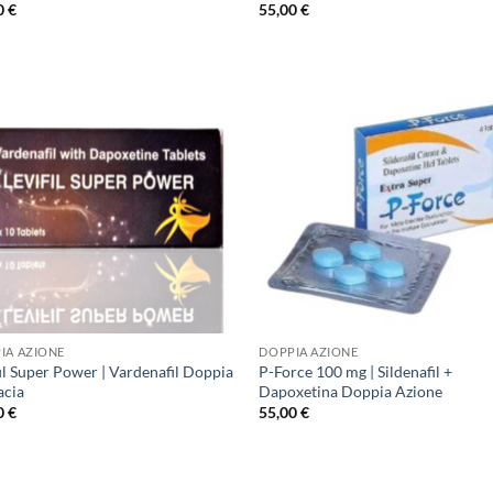
0
€
55,00
€
IA AZIONE
DOPPIA AZIONE
il Super Power | Vardenafil Doppia
P-Force 100 mg | Sildenafil +
acia
Dapoxetina Doppia Azione
0
€
55,00
€