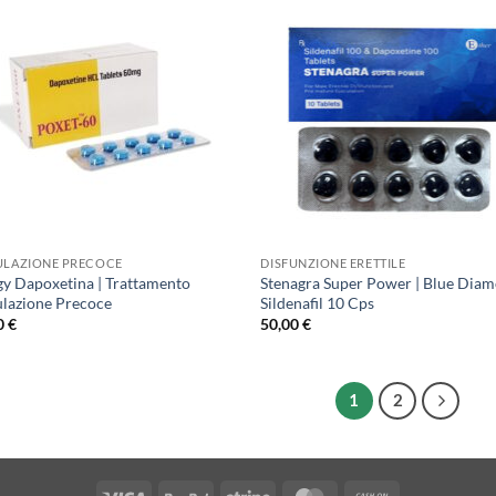
ULAZIONE PRECOCE
DISFUNZIONE ERETTILE
igy Dapoxetina | Trattamento
Stenagra Super Power | Blue Dia
ulazione Precoce
Sildenafil 10 Cps
0
€
50,00
€
1
2
Visa
PayPal
Stripe
MasterCard
Cash