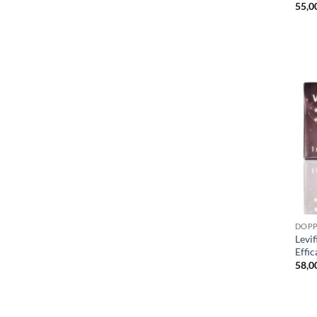
55,0
DOPP
Levif
Effic
58,0