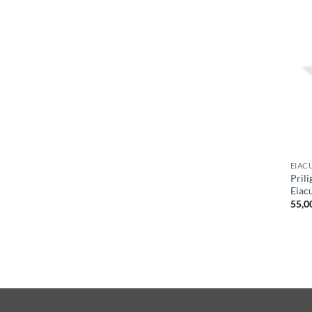
EIAC
Pril
Eiac
55,0