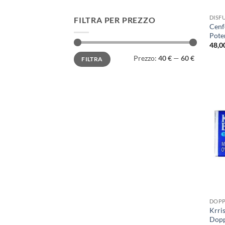
DISF
FILTRA PER PREZZO
Cenfo
Pote
48,0
Prezzo
Prezzo
Prezzo:
40 €
—
60 €
FILTRA
Min
Max
DOPP
Krris
Dopp