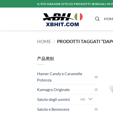
Salta
IL PIÙ GRANDE SITO DI PRODOTTI SESSUALI IN I
ai
contenuti
HOM
HOME
/
PRODOTTI TAGGATI “DAP
产品类别
Hamer Candy e Caramelle
(6)
Potenza
Kamagra Originale
(2)
Salute degli uomini
(43)
Salute e Benessere
(0)