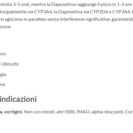
ivita 3-5 ore), mentre la Dapoxetina raggiunge il picco in 1-2 ore
l principalmente via CYP3A4, la Dapoxetina via CYP2D6 e CYP3A4. Il
ivi agiscono in parallelo senza interferenze significative, garanten
ecoce.
ssa
i disturbi
rgia
emi
oindicazioni
, vertigini
. Non con nitrati, altri SSRI, IMAO, alpha-bloccanti. Co