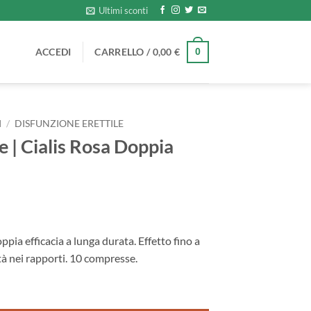
Ultimi sconti
ACCEDI
CARRELLO /
0,00
€
0
I
/
DISFUNZIONE ERETTILE
e | Cialis Rosa Doppia
ppia efficacia a lunga durata. Effetto fino a
à nei rapporti. 10 compresse.
oppia Efficacia quantità