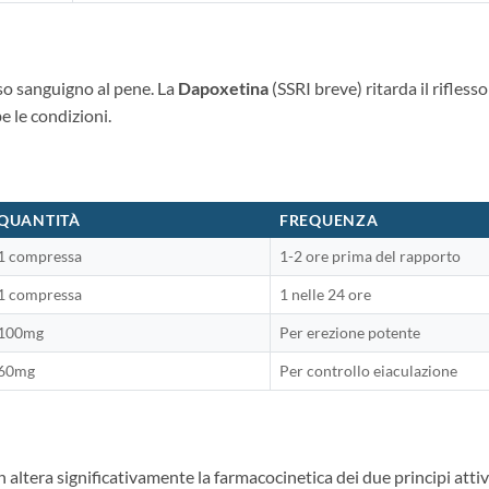
so sanguigno al pene. La
Dapoxetina
(SSRI breve) ritarda il rifles
e le condizioni.
QUANTITÀ
FREQUENZA
1 compressa
1-2 ore prima del rapporto
1 compressa
1 nelle 24 ore
100mg
Per erezione potente
60mg
Per controllo eiaculazione
ltera significativamente la farmacocinetica dei due principi attivi.