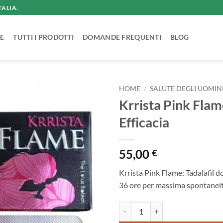
TALIA.
E
TUTTI I PRODOTTI
DOMANDE FREQUENTI
BLOG
HOME
/
SALUTE DEGLI UOMIN
Krrista Pink Flam
Efficacia
55,00
€
Krrista Pink Flame: Tadalafil do
36 ore per massima spontaneit
Krrista Pink Flame | Cialis Rosa D