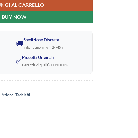
NGI AL CARRELLO
BUY NOW
Spedizione Discreta
🚚
Imballo anonimo in 24-48h
Prodotti Originali
✅
Garanzia di qualit\u00e0 100%
 Azione
,
Tadalafil