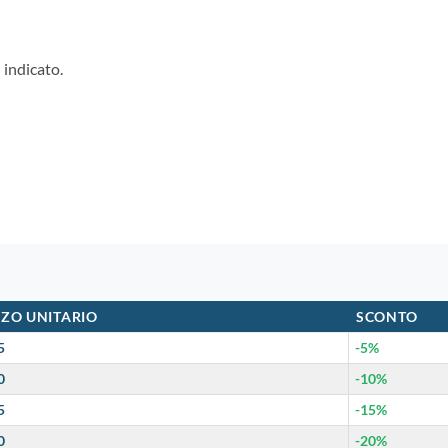
 indicato.
ZO UNITARIO
SCONTO
5
-5%
0
-10%
5
-15%
0
-20%