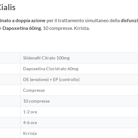
ialis
nato a doppia azione
per il trattamento simultaneo della
disfunzi
+
Dapoxetina 60mg
. 10 compresse. Krrista.
Sildenafil Citrato 100mg
Dapoxetina Cloridrato 60mg
DE (erezione) + EP (controllo)
Compresse
10 compresse
1-2 ore
4-6 ore
Krrista