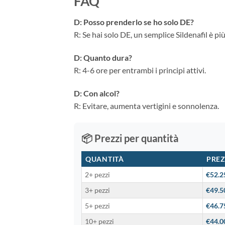
FAQ
D: Posso prenderlo se ho solo DE?
R: Se hai solo DE, un semplice Sildenafil è più
D: Quanto dura?
R: 4-6 ore per entrambi i principi attivi.
D: Con alcol?
R: Evitare, aumenta vertigini e sonnolenza.
📦 Prezzi per quantità
QUANTITÀ
PREZ
2+ pezzi
€52.2
3+ pezzi
€49.5
5+ pezzi
€46.7
10+ pezzi
€44.0