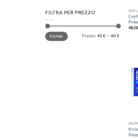
DISF
FILTRA PER PREZZO
Cenfo
Pote
48,0
Prezzo
Prezzo
Prezzo:
40 €
—
60 €
FILTRA
Min
Max
DOPP
Krris
Dopp