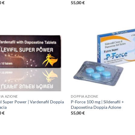
0
€
55,00
€
IA AZIONE
DOPPIA AZIONE
il Super Power | Vardenafil Doppia
P-Force 100 mg | Sildenafil +
acia
Dapoxetina Doppia Azione
0
€
55,00
€