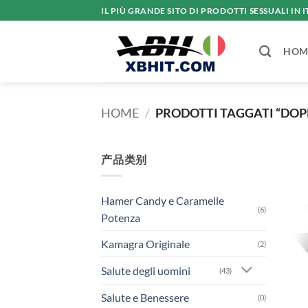
Salta
IL PIÙ GRANDE SITO DI PRODOTTI SESSUALI IN I
ai
contenuti
HOM
HOME
/
PRODOTTI TAGGATI “DOP
产品类别
Hamer Candy e Caramelle
(6)
Potenza
Kamagra Originale
(2)
Salute degli uomini
(43)
Salute e Benessere
(0)