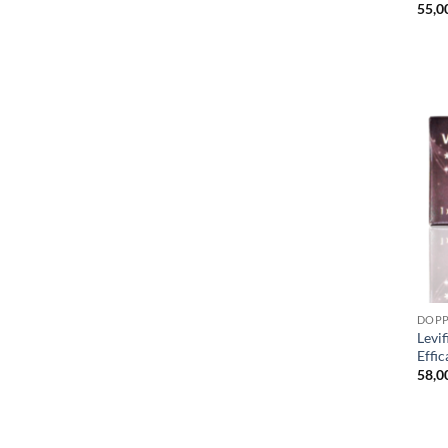
55,0
DOPP
Levif
Effic
58,0