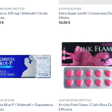
UNZIONE ERETTILE
DOPPIA AZIONE
rce 100 mg | Sildenafil Citrato
Extra Super Levifil | Compresse D
nte
Effetto
0
€
42,00
€
IA AZIONE
DISFUNZIONE ERETTILE
ta Blue-P | Sildenafil + Dapoxetina
Krrista Pink Flame | Cialis Rosa D
ia
Efficacia