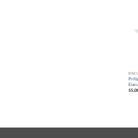
EIAC
Pril
Eiac
55,0