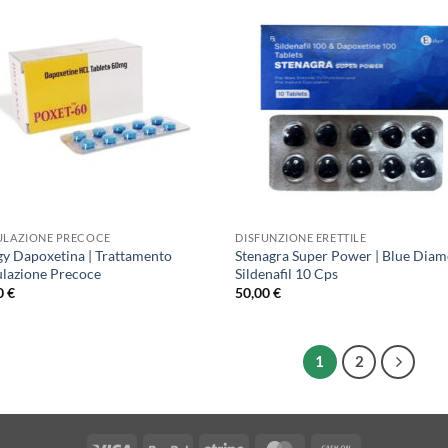
ULAZIONE PRECOCE
DISFUNZIONE ERETTILE
igy Dapoxetina | Trattamento
Stenagra Super Power | Blue Dia
ulazione Precoce
Sildenafil 10 Cps
0
€
50,00
€
1
2
Visa
PayPal
Stripe
MasterCard
Cash