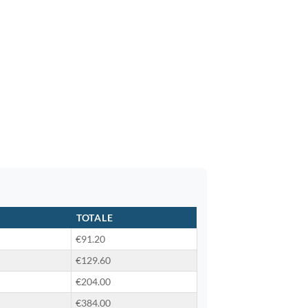
TOTALE
€91.20
€129.60
€204.00
€384.00