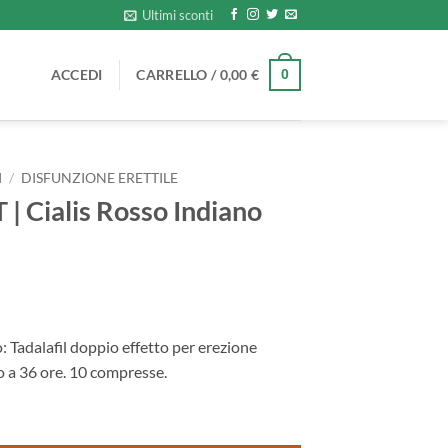
Ultimi sconti
ACCEDI
CARRELLO /
0,00
€
0
I
/
DISFUNZIONE ERETTILE
 | Cialis Rosso Indiano
: Tadalafil doppio effetto per erezione
o a 36 ore. 10 compresse.
Indiano Potente quantità