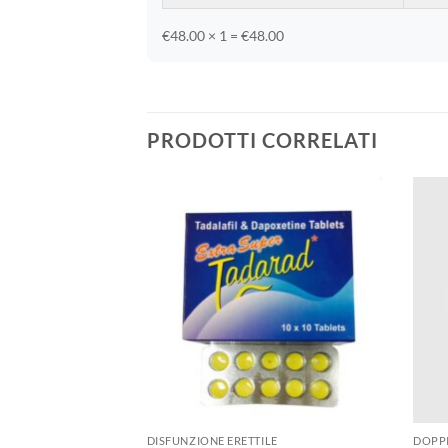
€48.00 × 1 = €48.00
PRODOTTI CORRELATI
LE
DISFUNZIONE ERETTILE
DOPPI