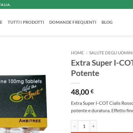
TALIA.
E
TUTTI I PRODOTTI
DOMANDE FREQUENTI
BLOG
HOME
/
SALUTE DEGLI UOMIN
Extra Super I-COT
Potente
48,00
€
Extra Super I-COT Cialis Rosso
potente e duratura. Effetto fin
Extra Super I-COT | Cialis Rosso 