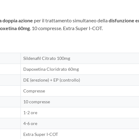
a doppia azione
per il trattamento simultaneo della
disfunzione er
oxetina 60mg
. 10 compresse. Extra Super I-COT.
Sildenafil Citrato 100mg
Dapoxetina Cloridrato 60mg
DE (erezione) + EP (controllo)
Compresse
10 compresse
1-2 ore
4-6 ore
Extra Super I-COT