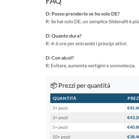
FAQ
D: Posso prenderlo se ho solo DE?
R: Se hai solo DE, un semplice Sildenafil è più
D: Quanto dura?
R: 4-6 ore per entrambi i principi attivi.
D: Con alcol?
R: Evitare, aumenta vertigini e sonnolenza.
📦 Prezzi per quantità
QUANTITÀ
PREZ
2+ pezzi
€45.6
3+ pezzi
€43.2
5+ pezzi
€40.8
10+ pezzi
€38.4