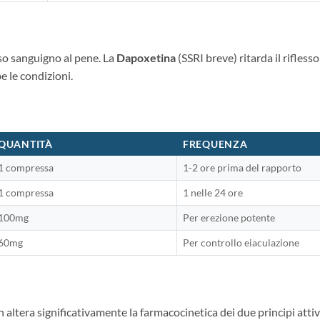
so sanguigno al pene. La
Dapoxetina
(SSRI breve) ritarda il rifles
e le condizioni.
QUANTITÀ
FREQUENZA
1 compressa
1-2 ore prima del rapporto
1 compressa
1 nelle 24 ore
100mg
Per erezione potente
60mg
Per controllo eiaculazione
ltera significativamente la farmacocinetica dei due principi attivi.