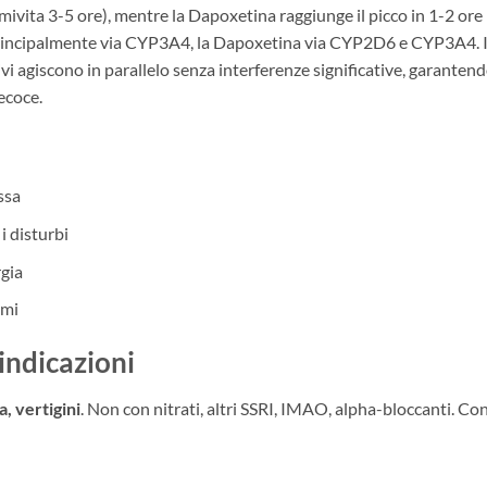
ivita 3-5 ore), mentre la Dapoxetina raggiunge il picco in 1-2 ore
l principalmente via CYP3A4, la Dapoxetina via CYP2D6 e CYP3A4. Il
ivi agiscono in parallelo senza interferenze significative, garanten
ecoce.
ssa
i disturbi
rgia
emi
oindicazioni
, vertigini
. Non con nitrati, altri SSRI, IMAO, alpha-bloccanti. Co