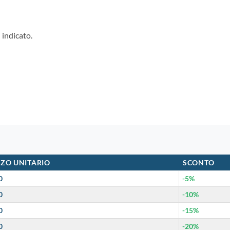
 indicato.
ZO UNITARIO
SCONTO
0
-5%
0
-10%
0
-15%
0
-20%