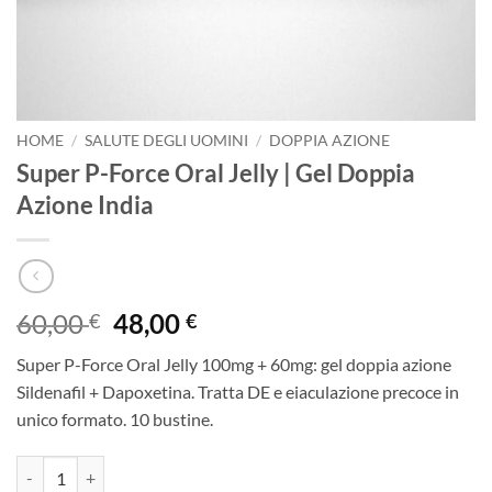
HOME
/
SALUTE DEGLI UOMINI
/
DOPPIA AZIONE
Super P-Force Oral Jelly | Gel Doppia
Azione India
Il
Il
60,00
48,00
€
€
prezzo
prezzo
Super P-Force Oral Jelly 100mg + 60mg: gel doppia azione
originale
attuale
Sildenafil + Dapoxetina. Tratta DE e eiaculazione precoce in
era:
è:
unico formato. 10 bustine.
60,00 €.
48,00 €.
Super P-Force Oral Jelly | Gel Doppia Azione India quantità