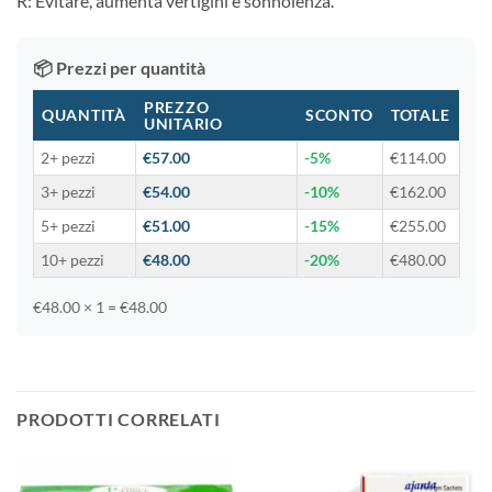
R: Evitare, aumenta vertigini e sonnolenza.
📦 Prezzi per quantità
PREZZO
QUANTITÀ
SCONTO
TOTALE
UNITARIO
2+ pezzi
€57.00
-5%
€114.00
3+ pezzi
€54.00
-10%
€162.00
5+ pezzi
€51.00
-15%
€255.00
10+ pezzi
€48.00
-20%
€480.00
€48.00 × 1 = €48.00
PRODOTTI CORRELATI