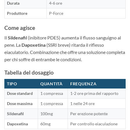
Durata
4-6 ore
Produttore
P-Force
Come agisce
Il
Sildenafil
(inibitore PDE5) aumenta il flusso sanguigno al
pene. La
Dapoxetina
(SSRI breve) ritarda il riflesso
eiaculatorio. Combinazione che offre una soluzione completa
per chi soffre di entrambe le condizioni.
Tabella del dosaggio
TIPO
QUANTITÀ
FREQUENZA
Dose standard
1 compressa
1-2 ore prima del rapporto
Dose massima
1 compressa
1 nelle 24 ore
Sildenafil
100mg
Per erezione potente
Dapoxetina
60mg
Per controllo eiaculazione