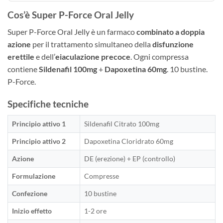
Cos’è Super P-Force Oral Jelly
Super P-Force Oral Jelly è un farmaco
combinato a doppia
azione
per il trattamento simultaneo della
disfunzione
erettile
e dell’
eiaculazione precoce
. Ogni compressa
contiene
Sildenafil 100mg
+
Dapoxetina 60mg
. 10 bustine.
P-Force.
Specifiche tecniche
Principio attivo 1
Sildenafil Citrato 100mg
Principio attivo 2
Dapoxetina Cloridrato 60mg
Azione
DE (erezione) + EP (controllo)
Formulazione
Compresse
Confezione
10 bustine
Inizio effetto
1-2 ore