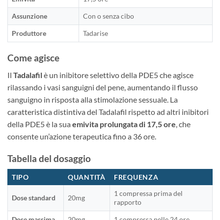
Assunzione
Con o senza cibo
Produttore
Tadarise
Come agisce
Il
Tadalafil
è un inibitore selettivo della PDE5 che agisce
rilassando i vasi sanguigni del pene, aumentando il flusso
sanguigno in risposta alla stimolazione sessuale. La
caratteristica distintiva del Tadalafil rispetto ad altri inibitori
della PDE5 è la sua
emivita prolungata di 17,5 ore
, che
consente un’azione terapeutica fino a 36 ore.
Tabella del dosaggio
TIPO
QUANTITÀ
FREQUENZA
1 compressa prima del
Dose standard
20mg
rapporto
Dose massima
20mg
1 compressa nelle 24 ore