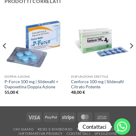
PRODOTTI CORRELATI
DOPPIA AZIONE
DISFUNZIONE ERETTILE
P-Force 100 mg | Sildenafil +
Cenforce 100 mg | Sildenafil
Dapoxetina Doppia Azione
Citrato Potente
55,00
€
48,00
€
Visa
PayPal
Stripe
MasterCard
Cash
On
Contattaci
CHI SIAMO
RESO E RIMBORSO
TERMINI E CONDIZIONI
Delivery
INFORMATIVA PRIVACY
CONTATTACI
SPEDIZIONE