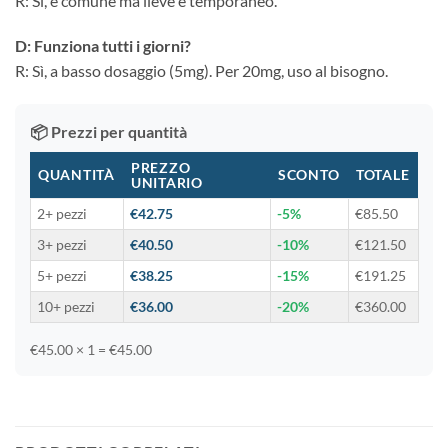
R: Sì, è comune ma lieve e temporaneo.
D: Funziona tutti i giorni?
R: Sì, a basso dosaggio (5mg). Per 20mg, uso al bisogno.
📦 Prezzi per quantità
PREZZO
QUANTITÀ
SCONTO
TOTALE
UNITARIO
2+ pezzi
€42.75
-5%
€85.50
3+ pezzi
€40.50
-10%
€121.50
5+ pezzi
€38.25
-15%
€191.25
10+ pezzi
€36.00
-20%
€360.00
€45.00 × 1 = €45.00