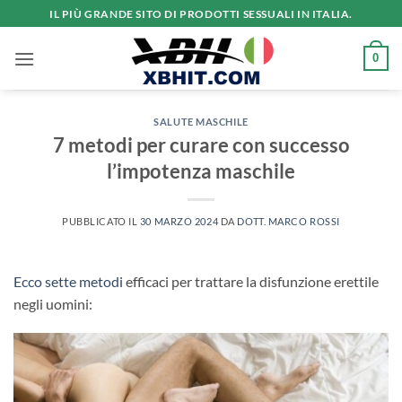
Salta
IL PIÙ GRANDE SITO DI PRODOTTI SESSUALI IN ITALIA.
ai
contenuti
0
SALUTE MASCHILE
7 metodi per curare con successo
l’impotenza maschile
PUBBLICATO IL
30 MARZO 2024
DA
DOTT. MARCO ROSSI
Ecco sette metodi
efficaci per trattare la disfunzione erettile
negli uomini: