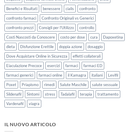
Benefici e Risultati
benessere
cialis
confronto
confronto farmaci
Confronto Originali vs Generici
confronto prezzi
Consigli per l'Utilizzo
controllo
Costi Nascosti da Conoscere
costo per dose
cura
Dapoxetina
dieta
Disfunzione Erettile
doppia azione
dosaggio
Dove Acquistare Online in Sicurezza
effetti collaterali
Eiaculazione Precoce
esercizi
farmaci
farmaci ED
farmaci generici
farmaci online
il Kamagra
italiani
Levifil
Poxet
Priapismo
rimedi
Salute Maschile
salute sessuale
Sildenafil
Sintomi
stress
Tadalafil
terapia
trattamento
Vardenafil
viagra
IL NUOVO ARTICOLO