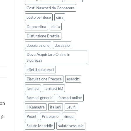
Costi Nascosti da Conoscere
costo per dose
cura
Dapoxetina
dieta
Disfunzione Erettile
doppia azione
dosaggio
Dove Acquistare Online in
Sicurezza
effetti collaterali
Eiaculazione Precoce
esercizi
farmaci
farmaci ED
farmaci generici
farmaci online
con
il Kamagra
italiani
Levifil
Poxet
Priapismo
rimedi
 È
Salute Maschile
salute sessuale