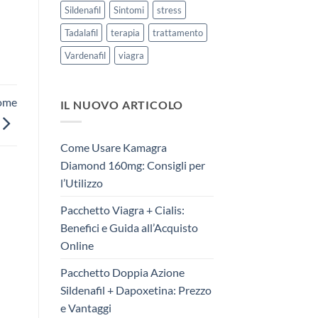
Sildenafil
Sintomi
stress
Tadalafil
terapia
trattamento
Vardenafil
viagra
Come
IL NUOVO ARTICOLO
Come Usare Kamagra
Diamond 160mg: Consigli per
l’Utilizzo
Pacchetto Viagra + Cialis:
Benefici e Guida all’Acquisto
Online
Pacchetto Doppia Azione
Sildenafil + Dapoxetina: Prezzo
e Vantaggi