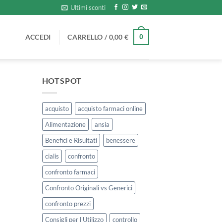
Ultimi sconti
ACCEDI
CARRELLO /
0,00
€
0
HOTSPOT
acquisto
acquisto farmaci online
Alimentazione
ansia
Benefici e Risultati
benessere
cialis
confronto
confronto farmaci
Confronto Originali vs Generici
confronto prezzi
Consigli per l'Utilizzo
controllo