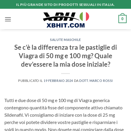
Salta
IL PIÙ GRANDE SITO DI PRODOTTI SESSUALI IN ITALIA.
ai
contenuti
0
SALUTE MASCHILE
Se c’è la differenza tra le pastiglie di
Viagra di 50 mg e 100 mg? Quale
dev’essere la mia dose iniziale?
PUBBLICATO IL
19 FEBBRAIO 2024
DA
DOTT. MARCO ROSSI
Tutti e due dose di 50 mg e 100 mg di Viagra generica
contengono quantità fisse del componente attivo chiamato
Sildenafil. Vi consigliamo di iniziare con la dose di 25 mg
perche voi potete dividere vostre pastiglie e risparmiare i
soldi in questo modo. Non dovete mai cominciare dalla dose