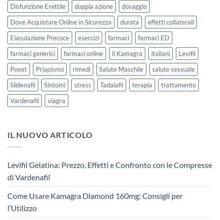
Disfunzione Erettile
doppia azione
dosaggio
Dove Acquistare Online in Sicurezza
durata
effetti collaterali
Eiaculazione Precoce
esercizi
farmaci
farmaci ED
farmaci generici
farmaci online
il Kamagra
italiani
Levifil
Poxet
Priapismo
rimedi
Salute Maschile
salute sessuale
Sildenafil
Sintomi
stress
Tadalafil
terapia
trattamento
Vardenafil
viagra
IL NUOVO ARTICOLO
Levifil Gelatina: Prezzo, Effetti e Confronto con le Compresse
di Vardenafil
Come Usare Kamagra Diamond 160mg: Consigli per
l’Utilizzo