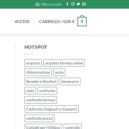
Ultimi sconti
ACCEDI
CARRELLO /
0,00
€
0
HOTSPOT
acquisto
acquisto farmaci online
Alimentazione
ansia
Benefici e Risultati
benessere
cialis
confronto
confronto farmaci
Confronto Originali vs Generici
confronto prezzi
Consigli per l'Utilizzo
controllo