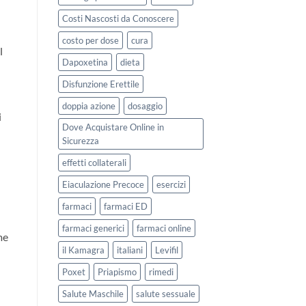
Costi Nascosti da Conoscere
costo per dose
cura
l
Dapoxetina
dieta
Disfunzione Erettile
doppia azione
dosaggio
i
Dove Acquistare Online in
Sicurezza
effetti collaterali
Eiaculazione Precoce
esercizi
farmaci
farmaci ED
farmaci generici
farmaci online
me
il Kamagra
italiani
Levifil
Poxet
Priapismo
rimedi
Salute Maschile
salute sessuale