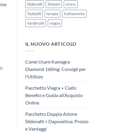
line
Sildenafil
Sintomi
stress
Tadalafil
terapia
trattamento
Vardenafil
viagra
IL NUOVO ARTICOLO
Come Usare Kamagra
o.
Diamond 160mg: Consigli per
l’Utilizzo
Pacchetto Viagra + Cialis:
Benefici e Guida all’Acquisto
Online
Pacchetto Doppia Azione
Sildenafil + Dapoxetina: Prezzo
e Vantaggi