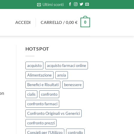
Ultimi sconti
ACCEDI
CARRELLO /
0,00
€
0
HOTSPOT
acquisto
acquisto farmaci online
Alimentazione
ansia
Benefici e Risultati
benessere
con
cialis
confronto
confronto farmaci
Confronto Originali vs Generici
confronto prezzi
Consigli per l'Utilizzo
controllo