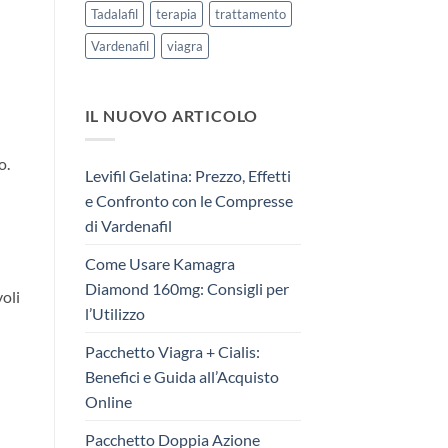
Tadalafil
terapia
trattamento
Vardenafil
viagra
IL NUOVO ARTICOLO
o.
Levifil Gelatina: Prezzo, Effetti
e Confronto con le Compresse
di Vardenafil
Come Usare Kamagra
Diamond 160mg: Consigli per
voli
l’Utilizzo
Pacchetto Viagra + Cialis:
Benefici e Guida all’Acquisto
Online
Pacchetto Doppia Azione