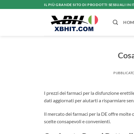
Salta
IL PIÙ GRANDE SITO DI PRODOTTI SESSUALI IN I
ai
contenuti
HOM
Cosa
PUBBLICATO
I prezzi dei farmaci per la disfunzione eret
dati aggiornati per aiutarti a risparmiare sen
Il mercato dei farmaci per la DE offre molte 
scelte consapevoli e convenienti.