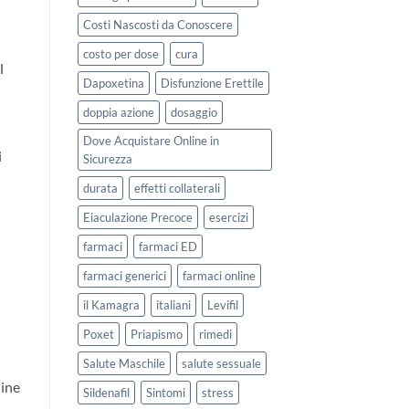
Costi Nascosti da Conoscere
costo per dose
cura
l
Dapoxetina
Disfunzione Erettile
doppia azione
dosaggio
Dove Acquistare Online in
i
Sicurezza
durata
effetti collaterali
Eiaculazione Precoce
esercizi
farmaci
farmaci ED
farmaci generici
farmaci online
il Kamagra
italiani
Levifil
Poxet
Priapismo
rimedi
Salute Maschile
salute sessuale
line
Sildenafil
Sintomi
stress