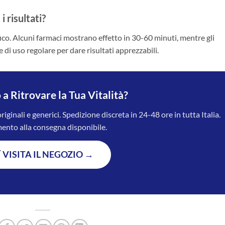
 risultati?
ico. Alcuni farmaci mostrano effetto in 30-60 minuti, mentre gli
 di uso regolare per dare risultati apprezzabili.
a Ritrovare la Tua Vitalità?
iginali e generici. Spedizione discreta in 24-48 ore in tutta Italia.
nto alla consegna disponibile.
 VISITA IL NEGOZIO →