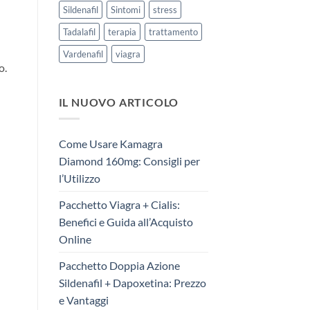
Sildenafil
Sintomi
stress
Tadalafil
terapia
trattamento
Vardenafil
viagra
o.
IL NUOVO ARTICOLO
Come Usare Kamagra
Diamond 160mg: Consigli per
l’Utilizzo
Pacchetto Viagra + Cialis:
Benefici e Guida all’Acquisto
Online
Pacchetto Doppia Azione
Sildenafil + Dapoxetina: Prezzo
e Vantaggi