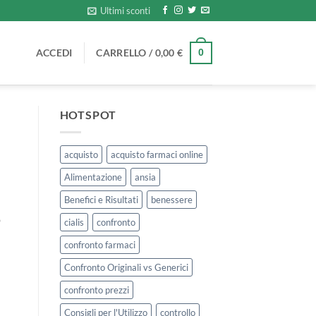
Ultimi sconti
ACCEDI
CARRELLO /
0,00
€
0
HOTSPOT
acquisto
acquisto farmaci online
Alimentazione
ansia
Benefici e Risultati
benessere
o
cialis
confronto
confronto farmaci
Confronto Originali vs Generici
confronto prezzi
Consigli per l'Utilizzo
controllo