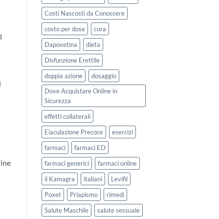
Costi Nascosti da Conoscere
costo per dose
cura
l
Dapoxetina
dieta
Disfunzione Erettile
doppia azione
dosaggio
i
Dove Acquistare Online in
Sicurezza
effetti collaterali
Eiaculazione Precoce
esercizi
farmaci
farmaci ED
line
farmaci generici
farmaci online
il Kamagra
italiani
Levifil
Poxet
Priapismo
rimedi
Salute Maschile
salute sessuale