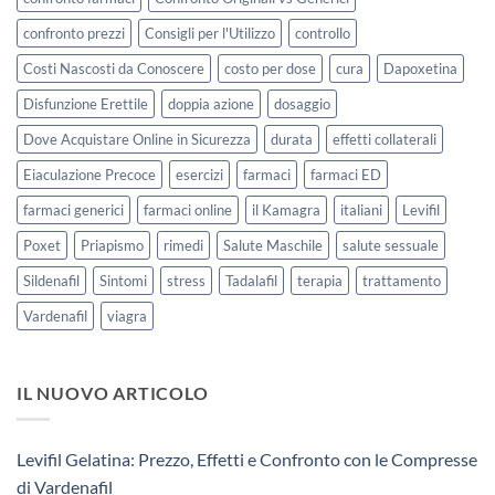
confronto prezzi
Consigli per l'Utilizzo
controllo
Costi Nascosti da Conoscere
costo per dose
cura
Dapoxetina
Disfunzione Erettile
doppia azione
dosaggio
Dove Acquistare Online in Sicurezza
durata
effetti collaterali
Eiaculazione Precoce
esercizi
farmaci
farmaci ED
farmaci generici
farmaci online
il Kamagra
italiani
Levifil
Poxet
Priapismo
rimedi
Salute Maschile
salute sessuale
Sildenafil
Sintomi
stress
Tadalafil
terapia
trattamento
Vardenafil
viagra
IL NUOVO ARTICOLO
Levifil Gelatina: Prezzo, Effetti e Confronto con le Compresse
di Vardenafil