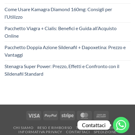
Come Usare Kamagra Diamond 160mg: Consigli per
l’Utilizzo
Pacchetto Viagra + Cialis: Benefici e Guida all’Acquisto
Online
Pacchetto Doppia Azione Sildenafil + Dapoxetina: Prezzo e
Vantaggi
Stenagra Super Power: Prezzo, Effetti e Confronto con il
Sildenafil Standard
Visa
PayPal
Stripe
MasterCard
Cash
On
Contattaci
CHI SIAMO
RESO E RIMBORSO
TERMINI E CONDIZIONI
Delivery
INFORMATIVA PRIVACY
CONTATTACI
SPEDIZIONE