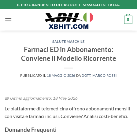
Salta
IL PIÙ GRANDE SITO DI PRODOTTI SESSUALI IN ITALIA.
ai
contenuti
0
SALUTE MASCHILE
Farmaci ED in Abbonamento:
Conviene il Modello Ricorrente
PUBBLICATO IL
18 MAGGIO 2026
DA
DOTT. MARCO ROSSI
📅 Ultimo aggiornamento: 18 May 2026
Le piattaforme di telemedicina offrono abbonamenti mensili
con visita e farmaci inclusi. Conviene? Analisi costi-benefici.
Domande Frequenti