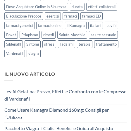
Dove Acquistare Online in Sicurezza
durata
effetti collaterali
Eiaculazione Precoce
esercizi
farmaci
farmaci ED
farmaci generici
farmaci online
il Kamagra
italiani
Levifil
Poxet
Priapismo
rimedi
Salute Maschile
salute sessuale
Sildenafil
Sintomi
stress
Tadalafil
terapia
trattamento
Vardenafil
viagra
IL NUOVO ARTICOLO
Levifil Gelatina: Prezzo, Effetti e Confronto con le Compresse
di Vardenafil
Come Usare Kamagra Diamond 160mg: Consigli per
l’Utilizzo
Pacchetto Viagra + Cialis: Benefici e Guida all’Acquisto