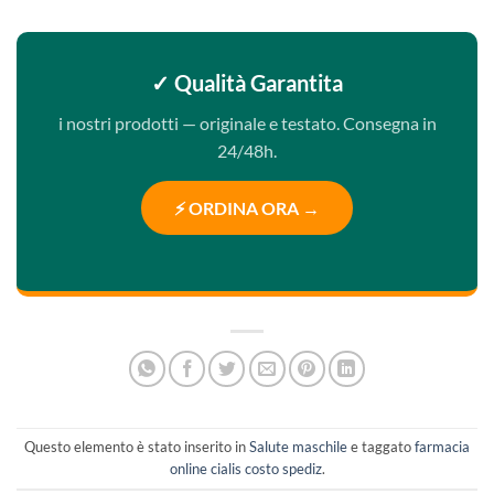
✓ Qualità Garantita
i nostri prodotti — originale e testato. Consegna in
24/48h.
⚡ ORDINA ORA →
Questo elemento è stato inserito in
Salute maschile
e taggato
farmacia
online cialis costo spediz
.