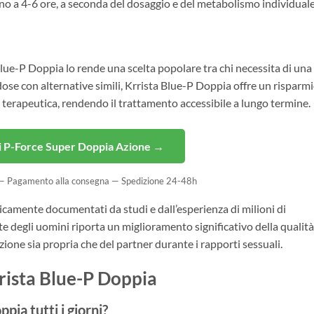
no a 4-6 ore, a seconda del dosaggio e del metabolismo individuale
lue-P Doppia lo rende una scelta popolare tra chi necessita di una
dose con alternative simili, Krrista Blue-P Doppia offre un risparm
a terapeutica, rendendo il trattamento accessibile a lungo termine.
i P-Force Super Doppia Azione →
 — Pagamento alla consegna — Spedizione 24-48h
nicamente documentati da studi e dall’esperienza di milioni di
rte degli uomini riporta un miglioramento significativo della qualità
ione sia propria che del partner durante i rapporti sessuali.
ista Blue-P Doppia
ia tutti i giorni?