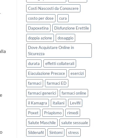
Costi Nascosti da Conoscere
r
costo per dose
cura
Dapoxetina
Disfunzione Erettile
doppia azione
dosaggio
Dove Acquistare Online in
lla
Sicurezza
durata
effetti collaterali
Eiaculazione Precoce
esercizi
farmaci
farmaci ED
farmaci generici
farmaci online
te
il Kamagra
italiani
Levifil
Poxet
Priapismo
rimedi
Salute Maschile
salute sessuale
ro
Sildenafil
Sintomi
stress