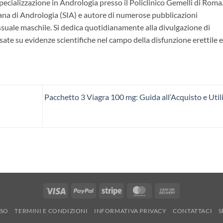
ecializzazione in Andrologia presso il Policlinico Gemelli di Roma.
ana di Andrologia (SIA) e autore di numerose pubblicazioni
essuale maschile. Si dedica quotidianamente alla divulgazione di
ate su evidenze scientifiche nel campo della disfunzione erettile e
Pacchetto 3 Viagra 100 mg: Guida all’Acquisto e Util
Visa
PayPal
Stripe
MasterCard
Cash
On
RSO
TERMINI E CONDIZIONI
INFORMATIVA PRIVACY
CONTATTACI
S
Delivery