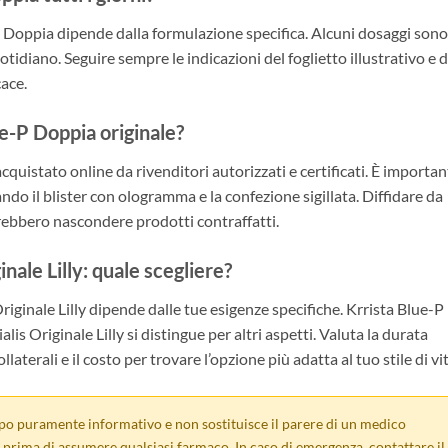
P Doppia dipende dalla formulazione specifica. Alcuni dosaggi sono
quotidiano. Seguire sempre le indicazioni del foglietto illustrativo e d
cace.
e-P Doppia originale?
quistato online da rivenditori autorizzati e certificati. È importan
ando il blister con ologramma e la confezione sigillata. Diffidare da
ebbero nascondere prodotti contraffatti.
nale Lilly: quale scegliere?
riginale Lilly dipende dalle tue esigenze specifiche. Krrista Blue-P
s Originale Lilly si distingue per altri aspetti. Valuta la durata
ollaterali e il costo per trovare l’opzione più adatta al tuo stile di vit
po puramente informativo e non sostituisce il parere di un medico
prima di assumere qualsiasi farmaco. In caso di emergenza, contattare il