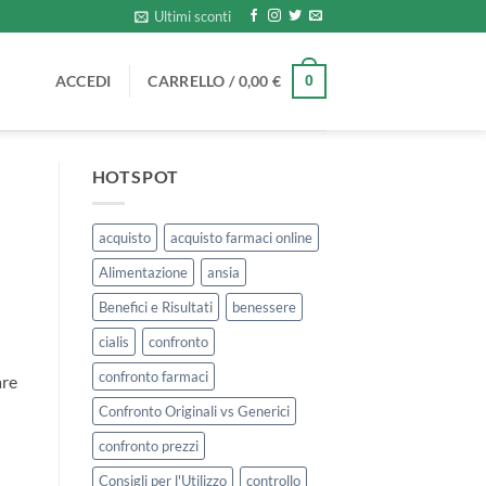
Ultimi sconti
ACCEDI
CARRELLO /
0,00
€
0
HOTSPOT
acquisto
acquisto farmaci online
Alimentazione
ansia
Benefici e Risultati
benessere
cialis
confronto
confronto farmaci
are
i
Confronto Originali vs Generici
confronto prezzi
Consigli per l'Utilizzo
controllo