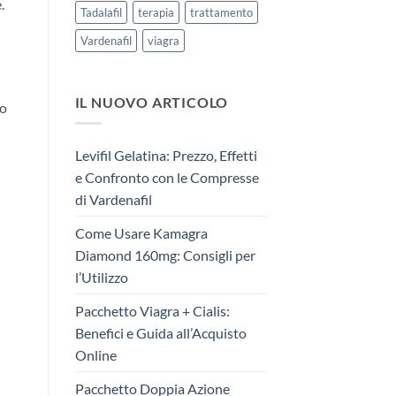
.
Tadalafil
terapia
trattamento
Vardenafil
viagra
IL NUOVO ARTICOLO
io
Levifil Gelatina: Prezzo, Effetti
e Confronto con le Compresse
di Vardenafil
Come Usare Kamagra
Diamond 160mg: Consigli per
l’Utilizzo
Pacchetto Viagra + Cialis:
Benefici e Guida all’Acquisto
Online
Pacchetto Doppia Azione