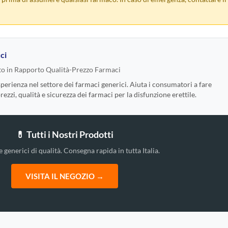
ci
o in Rapporto Qualità-Prezzo Farmaci
rienza nel settore dei farmaci generici. Aiuta i consumatori a fare
zzi, qualità e sicurezza dei farmaci per la disfunzione erettile.
💊 Tutti i Nostri Prodotti
e generici di qualità. Consegna rapida in tutta Italia.
VISITA IL NEGOZIO →