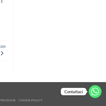
 È
izzo
Contattaci
PEDIZIONE
COOKIE POLICY