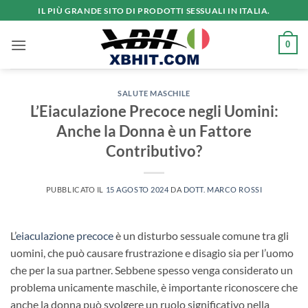
Salta
IL PIÙ GRANDE SITO DI PRODOTTI SESSUALI IN ITALIA.
ai
contenuti
0
SALUTE MASCHILE
L’Eiaculazione Precoce negli Uomini:
Anche la Donna è un Fattore
Contributivo?
PUBBLICATO IL
15 AGOSTO 2024
DA
DOTT. MARCO ROSSI
L’
eiaculazione precoce
è un disturbo sessuale comune tra gli
uomini, che può causare frustrazione e disagio sia per l’uomo
che per la sua partner. Sebbene spesso venga considerato un
problema unicamente maschile, è importante riconoscere che
anche la donna può svolgere un ruolo significativo nella