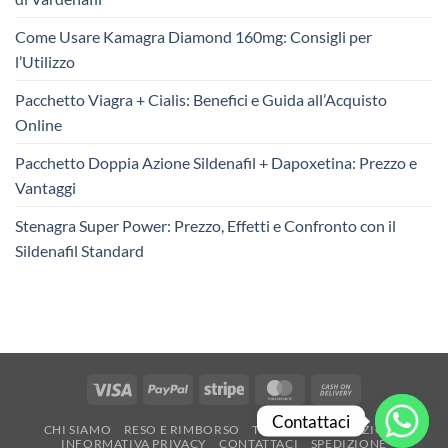
Come Usare Kamagra Diamond 160mg: Consigli per
l’Utilizzo
Pacchetto Viagra + Cialis: Benefici e Guida all’Acquisto
Online
Pacchetto Doppia Azione Sildenafil + Dapoxetina: Prezzo e
Vantaggi
Stenagra Super Power: Prezzo, Effetti e Confronto con il
Sildenafil Standard
Visa
PayPal
Stripe
MasterCard
Cash
On
Contattaci
CHI SIAMO
RESO E RIMBORSO
TERMINI E CONDIZIONI
Delivery
INFORMATIVA PRIVACY
CONTATTACI
SPEDIZIONE