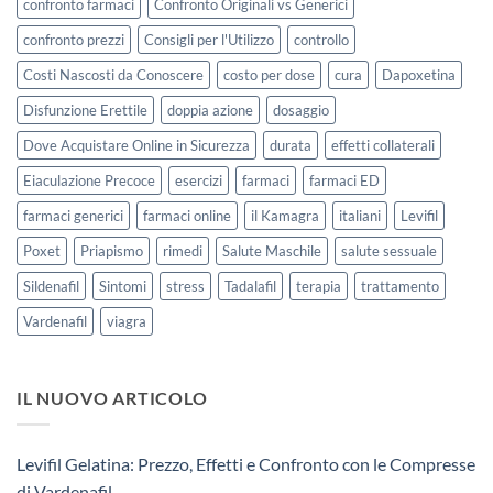
confronto farmaci
Confronto Originali vs Generici
confronto prezzi
Consigli per l'Utilizzo
controllo
Costi Nascosti da Conoscere
costo per dose
cura
Dapoxetina
Disfunzione Erettile
doppia azione
dosaggio
Dove Acquistare Online in Sicurezza
durata
effetti collaterali
Eiaculazione Precoce
esercizi
farmaci
farmaci ED
farmaci generici
farmaci online
il Kamagra
italiani
Levifil
Poxet
Priapismo
rimedi
Salute Maschile
salute sessuale
Sildenafil
Sintomi
stress
Tadalafil
terapia
trattamento
Vardenafil
viagra
IL NUOVO ARTICOLO
Levifil Gelatina: Prezzo, Effetti e Confronto con le Compresse
di Vardenafil