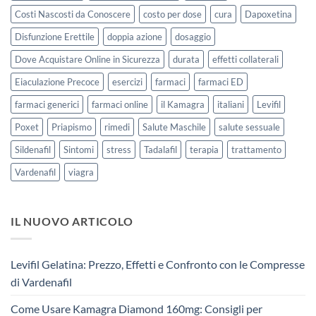
Costi Nascosti da Conoscere
costo per dose
cura
Dapoxetina
Disfunzione Erettile
doppia azione
dosaggio
Dove Acquistare Online in Sicurezza
durata
effetti collaterali
Eiaculazione Precoce
esercizi
farmaci
farmaci ED
farmaci generici
farmaci online
il Kamagra
italiani
Levifil
Poxet
Priapismo
rimedi
Salute Maschile
salute sessuale
Sildenafil
Sintomi
stress
Tadalafil
terapia
trattamento
Vardenafil
viagra
IL NUOVO ARTICOLO
Levifil Gelatina: Prezzo, Effetti e Confronto con le Compresse
di Vardenafil
Come Usare Kamagra Diamond 160mg: Consigli per