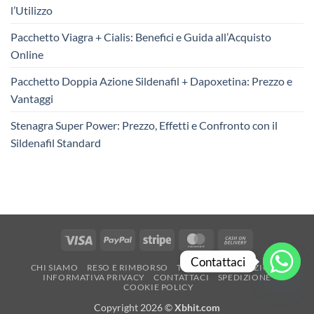
l’Utilizzo
Pacchetto Viagra + Cialis: Benefici e Guida all’Acquisto
Online
Pacchetto Doppia Azione Sildenafil + Dapoxetina: Prezzo e
Vantaggi
Stenagra Super Power: Prezzo, Effetti e Confronto con il
Sildenafil Standard
Visa
PayPal
Stripe
MasterCard
Cash
On
Contattaci
CHI SIAMO
RESO E RIMBORSO
TERMINI E CONDIZIONI
Delivery
INFORMATIVA PRIVACY
CONTATTACI
SPEDIZIONE
COOKIE POLICY
Copyright 2026 ©
Xbhit.com