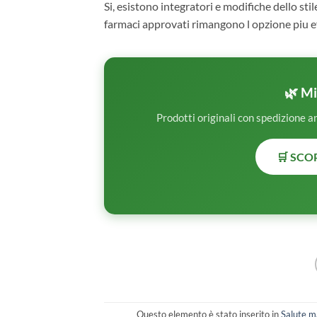
Si, esistono integratori e modifiche dello stile
farmaci approvati rimangono l opzione piu ef
🌿 Mi
Prodotti originali con spedizione a
🛒 SCOP
Questo elemento è stato inserito in
Salute m