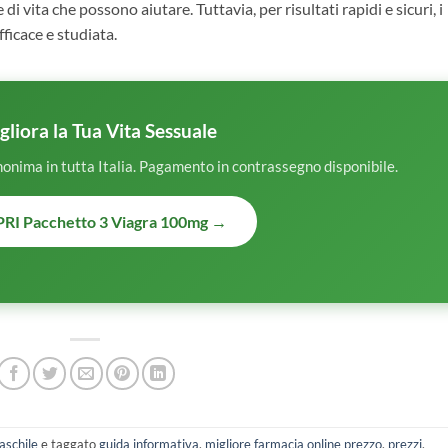
 di vita che possono aiutare. Tuttavia, per risultati rapidi e sicuri, i
ficace e studiata.
gliora la Tua Vita Sessuale
nonima in tutta Italia. Pagamento in contrassegno disponibile.
RI Pacchetto 3 Viagra 100mg →
aschile
e taggato
guida informativa
,
migliore farmacia online prezzo
,
prezzi
.