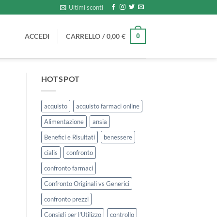
Ultimi sconti
ACCEDI
CARRELLO /
0,00
€
0
HOTSPOT
acquisto
acquisto farmaci online
Alimentazione
ansia
Benefici e Risultati
benessere
cialis
confronto
confronto farmaci
Confronto Originali vs Generici
confronto prezzi
Consigli per l'Utilizzo
controllo