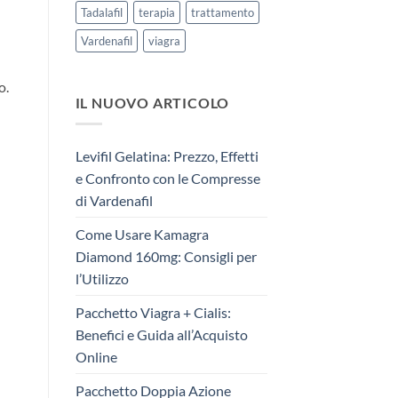
Tadalafil
terapia
trattamento
Vardenafil
viagra
o.
IL NUOVO ARTICOLO
Levifil Gelatina: Prezzo, Effetti
e Confronto con le Compresse
di Vardenafil
Come Usare Kamagra
Diamond 160mg: Consigli per
l’Utilizzo
Pacchetto Viagra + Cialis:
Benefici e Guida all’Acquisto
Online
Pacchetto Doppia Azione