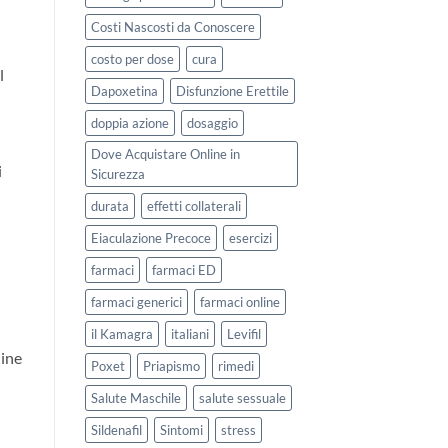
Costi Nascosti da Conoscere
costo per dose
cura
l
Dapoxetina
Disfunzione Erettile
doppia azione
dosaggio
Dove Acquistare Online in
i
Sicurezza
durata
effetti collaterali
Eiaculazione Precoce
esercizi
farmaci
farmaci ED
farmaci generici
farmaci online
il Kamagra
italiani
Levifil
line
Poxet
Priapismo
rimedi
Salute Maschile
salute sessuale
Sildenafil
Sintomi
stress