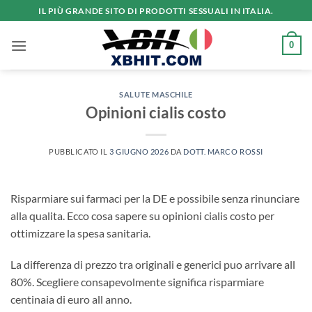
Salta
IL PIÙ GRANDE SITO DI PRODOTTI SESSUALI IN ITALIA.
ai
contenuti
0
SALUTE MASCHILE
Opinioni cialis costo
PUBBLICATO IL
3 GIUGNO 2026
DA
DOTT. MARCO ROSSI
Risparmiare sui farmaci per la DE e possibile senza rinunciare
alla qualita. Ecco cosa sapere su opinioni cialis costo per
ottimizzare la spesa sanitaria.
La differenza di prezzo tra originali e generici puo arrivare all
80%. Scegliere consapevolmente significa risparmiare
centinaia di euro all anno.