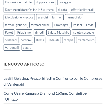
Disfunzione Erettile
doppia azione
dosaggio
Dove Acquistare Online in Sicurezza
durata
effetti collaterali
Eiaculazione Precoce
esercizi
farmaci
farmaci ED
farmaci generici
farmaci online
il Kamagra
italiani
Levifil
Poxet
Priapismo
rimedi
Salute Maschile
salute sessuale
Sildenafil
Sintomi
stress
Tadalafil
terapia
trattamento
Vardenafil
viagra
IL NUOVO ARTICOLO
Levifil Gelatina: Prezzo, Effetti e Confronto con le Compresse
di Vardenafil
Come Usare Kamagra Diamond 160mg: Consigli per
l’Utilizzo