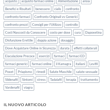
acquisto
acquisto farmaci online
Alimentazione
ansia
Benefici e Risultati
benessere
cialis
confronto
confronto farmaci
Confronto Originali vs Generici
confronto prezzi
Consigli per l'Utilizzo
controllo
Costi Nascosti da Conoscere
costo per dose
cura
Dapoxetina
Disfunzione Erettile
doppia azione
dosaggio
Dove Acquistare Online in Sicurezza
durata
effetti collaterali
Eiaculazione Precoce
esercizi
farmaci
farmaci ED
farmaci generici
farmaci online
il Kamagra
italiani
Levifil
Poxet
Priapismo
rimedi
Salute Maschile
salute sessuale
Sildenafil
Sintomi
stress
Tadalafil
terapia
trattamento
Vardenafil
viagra
IL NUOVO ARTICOLO