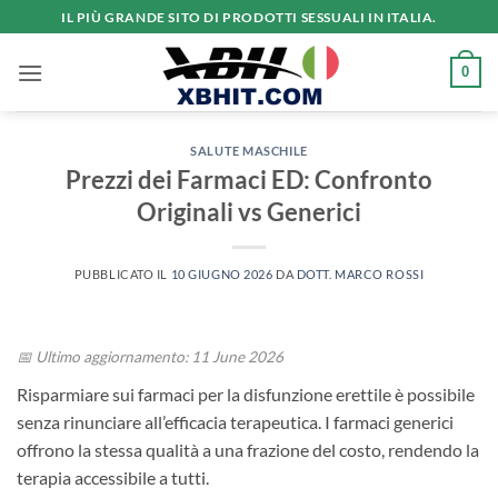
Salta
IL PIÙ GRANDE SITO DI PRODOTTI SESSUALI IN ITALIA.
ai
contenuti
0
SALUTE MASCHILE
Prezzi dei Farmaci ED: Confronto
Originali vs Generici
PUBBLICATO IL
10 GIUGNO 2026
DA
DOTT. MARCO ROSSI
📅 Ultimo aggiornamento: 11 June 2026
Risparmiare sui farmaci per la disfunzione erettile è possibile
senza rinunciare all’efficacia terapeutica. I farmaci generici
offrono la stessa qualità a una frazione del costo, rendendo la
terapia accessibile a tutti.