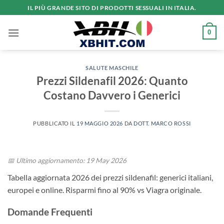
Salta
IL PIÙ GRANDE SITO DI PRODOTTI SESSUALI IN ITALIA.
ai
contenuti
0
SALUTE MASCHILE
Prezzi Sildenafil 2026: Quanto
Costano Davvero i Generici
PUBBLICATO IL
19 MAGGIO 2026
DA
DOTT. MARCO ROSSI
📅 Ultimo aggiornamento: 19 May 2026
Tabella aggiornata 2026 dei prezzi sildenafil: generici italiani,
europei e online. Risparmi fino al 90% vs Viagra originale.
Domande Frequenti