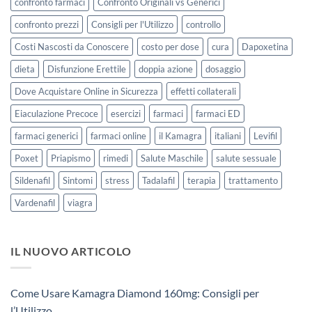
confronto farmaci
Confronto Originali vs Generici
confronto prezzi
Consigli per l'Utilizzo
controllo
Costi Nascosti da Conoscere
costo per dose
cura
Dapoxetina
dieta
Disfunzione Erettile
doppia azione
dosaggio
Dove Acquistare Online in Sicurezza
effetti collaterali
Eiaculazione Precoce
esercizi
farmaci
farmaci ED
farmaci generici
farmaci online
il Kamagra
italiani
Levifil
Poxet
Priapismo
rimedi
Salute Maschile
salute sessuale
Sildenafil
Sintomi
stress
Tadalafil
terapia
trattamento
Vardenafil
viagra
IL NUOVO ARTICOLO
Come Usare Kamagra Diamond 160mg: Consigli per
l’Utilizzo