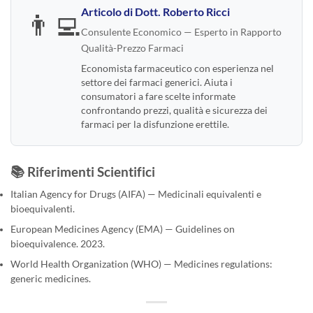
Articolo di
Dott. Roberto Ricci
👨‍💻
Consulente Economico — Esperto in Rapporto
Qualità-Prezzo Farmaci
Economista farmaceutico con esperienza nel
settore dei farmaci generici. Aiuta i
consumatori a fare scelte informate
confrontando prezzi, qualità e sicurezza dei
farmaci per la disfunzione erettile.
📚 Riferimenti Scientifici
Italian Agency for Drugs (AIFA) — Medicinali equivalenti e
bioequivalenti.
European Medicines Agency (EMA) — Guidelines on
bioequivalence. 2023.
World Health Organization (WHO) — Medicines regulations:
generic medicines.