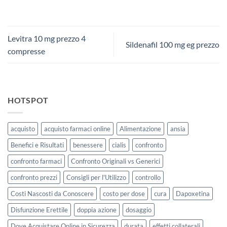
Levitra 10 mg prezzo 4
Sildenafil 100 mg eg prezzo
compresse
HOTSPOT
acquisto
acquisto farmaci online
Alimentazione
ansia
Benefici e Risultati
benessere
cialis
confronto
confronto farmaci
Confronto Originali vs Generici
confronto prezzi
Consigli per l'Utilizzo
controllo
Costi Nascosti da Conoscere
costo per dose
cura
Dapoxetina
Disfunzione Erettile
doppia azione
dosaggio
Dove Acquistare Online in Sicurezza
durata
effetti collaterali