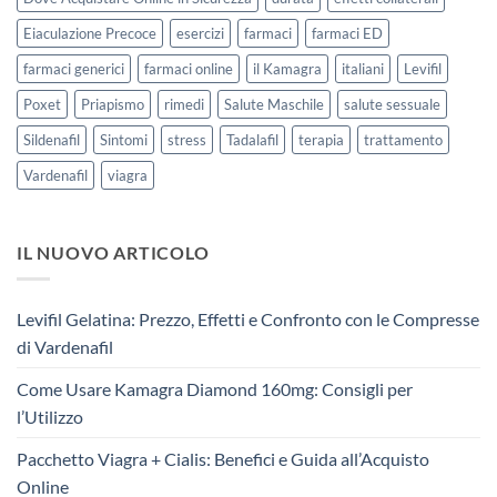
Eiaculazione Precoce
esercizi
farmaci
farmaci ED
farmaci generici
farmaci online
il Kamagra
italiani
Levifil
Poxet
Priapismo
rimedi
Salute Maschile
salute sessuale
Sildenafil
Sintomi
stress
Tadalafil
terapia
trattamento
Vardenafil
viagra
IL NUOVO ARTICOLO
Levifil Gelatina: Prezzo, Effetti e Confronto con le Compresse
di Vardenafil
Come Usare Kamagra Diamond 160mg: Consigli per
l’Utilizzo
Pacchetto Viagra + Cialis: Benefici e Guida all’Acquisto
Online